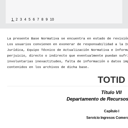
1
2
3
4
5
6
7
8
9
10
La presente Base Normativa se encuentra en estado de revisió
Los usuarios convienen en exonerar de responsabilidad a la I
Jurídica, Equipo Técnico de Actualización Normativa e Inform
perjuicio, directo o indirecto que eventualmente puedan sufr
involuntarias inexactitudes, falta de información o datos im
contenidos en los archivos de dicha base.
TOTID
Título VII
Departamento de Recursos
Capítulo I
Servicio Ingresos Comerc