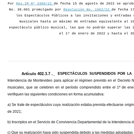
Por
Res.IM Nº 3360/22
de fecha 15 de agosto de 2022 se aprob
No. 38.001 promulgado por
Resolución No. 1962/22
de fecha 1
los Espectáculos Públicos a las invitaciones y entradas 
musicales hasta un máximo de entradas equivalente al 1
espectáculo público musical, las que no podrán superar las 
el 1º de enero de 2022 y hasta el 3
Artículo 402.3.7 ._
ESPECTÁCULOS SUSPENDIDOS POR LA 
Intendencia de Montevideo para aplicar el régimen previsto en el Decreto 
musicales, que se celebren en el período comprendido entre el 1º de en
verifiquen las siguientes condiciones en forma acumulativa:
a) Se trate de espectáculos cuya realización estaba prevista efectuarse origi
de 2021;
b) Inscriptos en el Servicio de Convivencia Departamental de la Intendencia 
c) Que su realización haya sido suspendida debido a las medidas adoptadas e