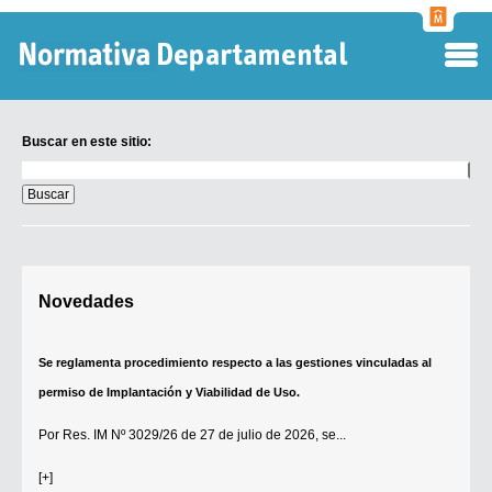
Normati
Departa
Buscar en este sitio:
Buscar
en
este
sitio:
Digesto Departamental
Novedades
TOBEFU
TOTID
Se reglamenta procedimiento respecto a las gestiones vinculadas al
Régimen Punitivo Departamental
permiso de Implantación y Viabilidad de Uso.
Buscar fuentes
Por
Res. IM Nº 3029/26
de 27 de julio de 2026, se...
Contacto
[+]