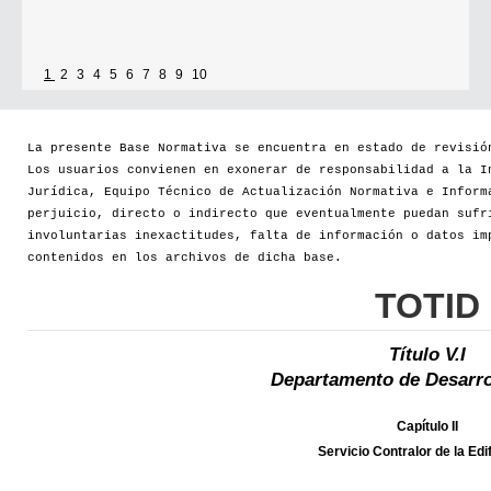
1
2
3
4
5
6
7
8
9
10
La presente Base Normativa se encuentra en estado de revisió
Los usuarios convienen en exonerar de responsabilidad a la I
Jurídica, Equipo Técnico de Actualización Normativa e Inform
perjuicio, directo o indirecto que eventualmente puedan sufr
involuntarias inexactitudes, falta de información o datos im
contenidos en los archivos de dicha base.
TOTID
Título V.I
Departamento de Desarro
Capítulo II
Servicio Contralor de la Edi