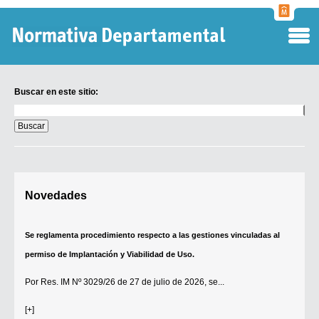
Normati
Departa
Buscar en este sitio:
Buscar
en
este
sitio:
Digesto Departamental
Novedades
TOBEFU
TOTID
Se reglamenta procedimiento respecto a las gestiones vinculadas al
Régimen Punitivo Departamental
permiso de Implantación y Viabilidad de Uso.
Buscar fuentes
Por
Res. IM Nº 3029/26
de 27 de julio de 2026, se...
Contacto
[+]