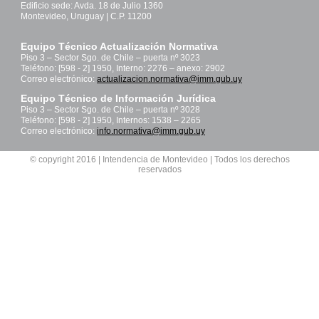
Edificio sede: Avda. 18 de Julio 1360
Montevideo, Uruguay | C.P. 11200
Equipo Técnico Actualización Normativa
Piso 3 – Sector Sgo. de Chile – puerta nº 3023
Teléfono: [598 - 2] 1950, Interno: 2276 – anexo: 2902
Correo electrónico:
actualizacion.normativa@imm.gub.uy
Equipo Técnico de Información Jurídica
Piso 3 – Sector Sgo. de Chile – puerta nº 3028
Teléfono: [598 - 2] 1950, Internos: 1538 – 2265
Correo electrónico:
info.normativa@imm.gub.uy
© copyright 2016 | Intendencia de Montevideo | Todos los derechos
reservados