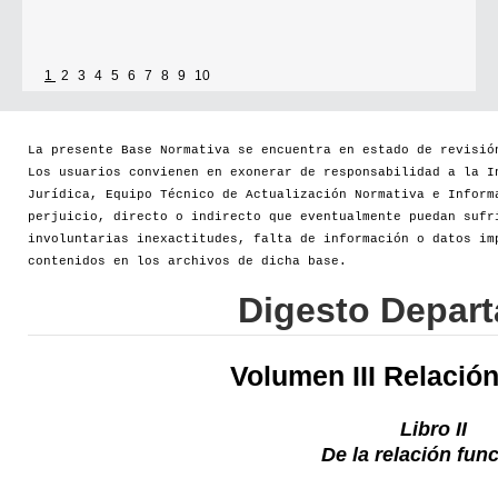
1
2
3
4
5
6
7
8
9
10
La presente Base Normativa se encuentra en estado de revisió
Los usuarios convienen en exonerar de responsabilidad a la I
Jurídica, Equipo Técnico de Actualización Normativa e Inform
perjuicio, directo o indirecto que eventualmente puedan sufr
involuntarias inexactitudes, falta de información o datos im
contenidos en los archivos de dicha base.
Digesto Depar
Volumen III Relació
Libro II
De la relación fun