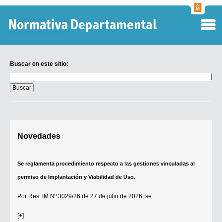
Normati
Departa
Buscar en este sitio:
Buscar
en
este
sitio:
Digesto Departamental
Novedades
TOBEFU
TOTID
Se reglamenta procedimiento respecto a las gestiones vinculadas al
Régimen Punitivo Departamental
permiso de Implantación y Viabilidad de Uso.
Buscar fuentes
Por
Res. IM Nº 3029/26
de 27 de julio de 2026, se...
Contacto
[+]