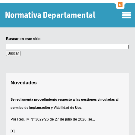
Normati
Departa
Buscar en este sitio:
Buscar
en
este
sitio:
Digesto Departamental
Novedades
TOBEFU
TOTID
Se reglamenta procedimiento respecto a las gestiones vinculadas al
Régimen Punitivo Departamental
permiso de Implantación y Viabilidad de Uso.
Buscar fuentes
Por
Res. IM Nº 3029/26
de 27 de julio de 2026, se...
Contacto
[+]