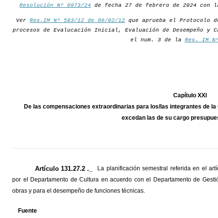
Resolución Nº 0973/24
de fecha 27 de febrero de 2024 con l
Ver
Res.IM Nº 583/12 de 06/02/12
que aprueba el Protocolo d
procesos de Evalucación Inicial, Evaluación de Desempeño y C
el num. 3 de la
Res. IM N
Capítulo XXI
De las compensaciones extraordinarias para los/las integrantes de l
excedan las de su cargo presupues
Artículo 131.27.2 ._
La planificación semestral referida en el art
por el Departamento de Cultura en acuerdo con el Departamento de Gesti
obras y para el desempeño de funciones técnicas.
Fuente