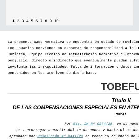
1
2
3
4
5
6
7
8
9
10
La presente Base Normativa se encuentra en estado de revisió
Los usuarios convienen en exonerar de responsabilidad a la I
Jurídica, Equipo Técnico de Actualización Normativa e Inform
perjuicio, directo o indirecto que eventualmente puedan sufr
involuntarias inexactitudes, falta de información o datos im
contenidos en los archivos de dicha base.
TOBEF
Título II
DE LAS COMPENSACIONES ESPECIALES EN ATE
Nota:
Por
Res. IM Nº 0274/25
, en su nume
1º-. Prorrogar a partir del 1º de enero y hasta el 31 de
aprobado por
Resolución Nº 0441/23
de fecha 19 de enero de 2