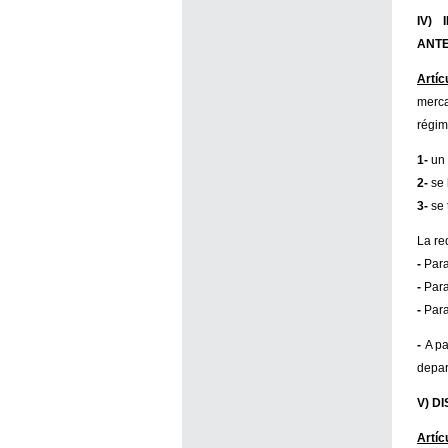
IV)
ANTE
Artícu
merca
régim
1-
un 
2-
se 
3-
se 
La re
-
Para
-
Para
-
Para
-
A pa
depar
V) D
Artíc