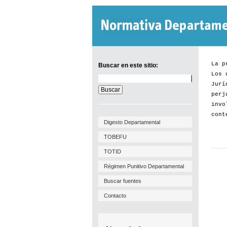
La p
Buscar en este sitio:
Los 
Buscar
Jurí
en
este
perj
sitio:
invo
cont
Digesto Departamental
TOBEFU
TOTID
Régimen Punitivo Departamental
Buscar fuentes
Contacto