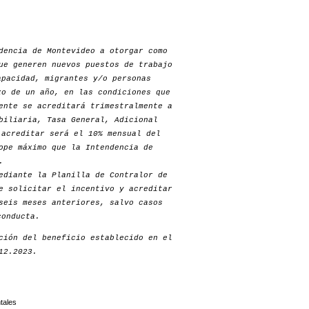
dencia de Montevideo a otorgar como
ue generen nuevos puestos de trabajo
apacidad, migrantes y/o personas
zo de un año, en las condiciones que
ente se acreditará trimestralmente a
biliaria, Tasa General, Adicional
 acreditar será el 10% mensual del
ope máximo que la Intendencia de
.
ediante la Planilla de Contralor de
e solicitar el incentivo y acreditar
seis meses anteriores, salvo casos
conducta.
ción del beneficio establecido en el
12.2023.
tales