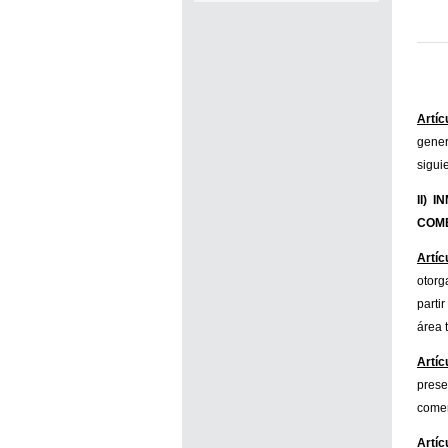
exonerados del pago de tasas y
sellados los establecimientos
que soliciten el reconocimiento
como Espacio Cultural
Artícu
Independiente (ECI)
gener
Por...
siguie
II) 
[+]
COME
Artíc
otorg
parti
área 
Artíc
prese
comer
Artíc