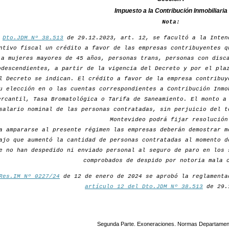
Impuesto a la Contribución Inmobiliaria
Nota:
r
Dto.JDM Nº 38.513
de 29.12.2023, art. 12, se facultó a la Inten
ntivo fiscal un crédito a favor de las empresas contribuyentes q
a mujeres mayores de 45 años, personas trans, personas con disc
odescendientes, a partir de la vigencia del Decreto y por el pla
l Decreto se indican. El crédito a favor de la empresa contribuy
u elección en o las cuentas correspondientes a Contribución Inmo
ercantil, Tasa Bromatológica o Tarifa de Saneamiento. El monto a
salario nominal de las personas contratadas, sin perjuicio del t
Montevideo podrá fijar resolución
a ampararse al presente régimen las empresas deberán demostrar m
ajo que aumentó la cantidad de personas contratadas al momento d
e no han despedido ni enviado personal al seguro de paro en los 
comprobados de despido por notoria mala 
Res.IM Nº 0227/24
de 12 de enero de 2024 se aprobó la reglamenta
artículo 12 del Dto.JDM Nº 38.513
de 29.
Segunda Parte. Exoneraciones. Normas Departamen