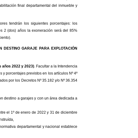
abilitación final departamental del inmueble y
ores tendrán los siguientes porcentajes: los
tes 2 (dos) años la exoneración será del 85%
iento).
ON DESTINO GARAJE PARA EXPLOTACIÓN
s años 2022 y 2023)
. Facultar a la Intendencia
 y porcentajes previstos en los artículos Nº 4º
zados por los Decretos Nº 35.182 y/o Nº 36.354
n destino a garajes y con un área dedicada a
ntre el 1º de enero de 2022 y 31 de diciembre
nstruída,
 normativa departamental y nacional establece