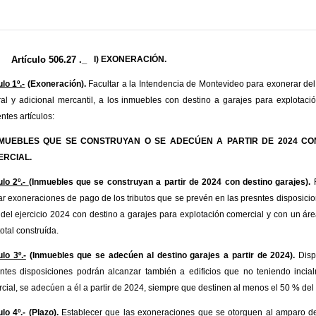
Artículo 506.27 ._
I) EXONERACIÓN.
lo 1º.-
(Exoneración).
Facultar a la Intendencia de Montevideo para exonerar del 
al y adicional mercantil, a los inmuebles con destino a garajes para explotaci
ntes artículos:
INMUEBLES QUE SE CONSTRUYAN O SE ADECÚEN A PARTIR DE 2024 C
RCIAL.
ulo 2º.-
(Inmuebles que se construyan a partir de 2024 con destino garajes).
F
ar exoneraciones de pago de los tributos que se prevén en las presntes disposicio
r del ejercicio 2024 con destino a garajes para explotación comercial y con un á
total construída.
ulo 3º.-
(Inmuebles que se adecúen al destino garajes a partir de 2024).
Disp
ntes disposiciones podrán alcanzar también a edificios que no teniendo incial
cial, se adecúen a él a partir de 2024, siempre que destinen al menos el 50 % del 
ulo 4º.
- (Plazo).
Establecer que las exoneraciones que se otorguen al amparo de l