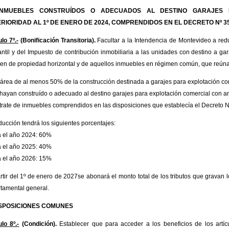
 INMUEBLES CONSTRUÍDOS O ADECUADOS AL DESTINO GARAJES 
RIORIDAD AL 1º DE ENERO DE 2024, COMPRENDIDOS EN EL DECRETO Nº 35
lo 7º.-
(Bonificación Transitoria).
Facultar a la Intendencia de Montevideo a redu
ntil y del Impuesto de contribución inmobiliaria a las unidades con destino a gar
en de propiedad horizontal y de aquellos inmuebles en régimen común, que reúnan
área de al menos 50% de la construcción destinada a garajes para explotación co
hayan construído o adecuado al destino garajes para explotación comercial con an
trate de inmuebles comprendidos en las disposiciones que establecía el Decreto N
ducción tendrá los siguientes porcentajes:
 el año 2024: 60%
 el año 2025: 40%
 el año 2026: 15%
rtir del 1º de enero de 2027se abonará el monto total de los tributos que gravan 
tamental general.
ISPOSICIONES COMUNES
ulo 8º.-
(Condición).
Establecer que para acceder a los beneficios de los art