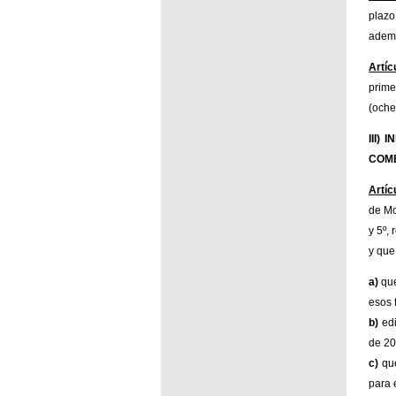
plazo
ademá
Artíc
prime
(oche
III)
COME
Artícu
de Mo
y 5º,
y que
a)
que
esos 
b)
edi
de 20
c)
qu
para 