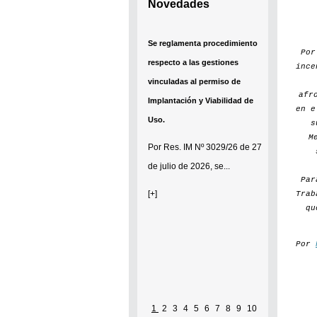
Novedades
Se reglamenta procedimiento
Po
respecto a las gestiones
ince
vinculadas al permiso de
afr
Implantación y Viabilidad de
en e
Uso.
s
M
Por
Res. IM Nº 3029/26
de 27
de julio de 2026, se...
Par
[+]
Trab
qu
Por
1
2
3
4
5
6
7
8
9
10
Se establece que estarán