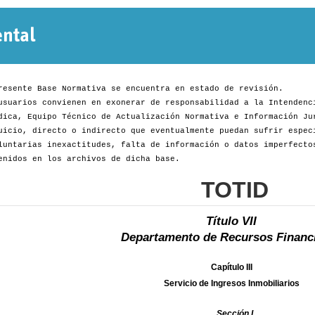
Normativa
Departamental
resente Base Normativa se encuentra en estado de revisión.
usuarios convienen en exonerar de responsabilidad a la Intendenc
dica, Equipo Técnico de Actualización Normativa e Información Ju
uicio, directo o indirecto que eventualmente puedan sufrir espec
luntarias inexactitudes, falta de información o datos imperfecto
enidos en los archivos de dicha base.
TOTID
Título VII
Departamento de Recursos Financ
Capítulo III
Servicio de Ingresos Inmobiliarios
Sección I