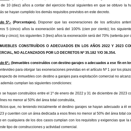
 de 10 (diez) años a contar del ejercicio fiscal siguientes en que se obtuvo la h
s se hayan cumplido los demás requisitos previstos en este decreto.
ulo 5º.-
(Porcentajes).
Disponer que las exoneraciones de los artículos anteri
ros 5 (cinco) años la exoneración será del 100% (cien por ciento); los siguien
nta y cinco); los siguientes 3 (tres) años la exoneración será del 70% (setenta por c
 INMUEBLES CONSTRUÍDOS O ADECUADOS EN LOS AÑOS 2022 Y 2023 C
RCIAL, NO ALCANZADOS POR LO DECRETOS Nº 35.182 Y/O 36.354.
lo 6º.-
(Inmuebles construídos con destino garajes o adecuados a ese fín en lo
ntevideo para otorgar las exoneraciones previstas en el artículo Nº 1 por los plazos
 respecto de inmuebles con destino a garajes para explotación comercial no alcan
 además cumplan las siguientes condiciones:
 se hayan construídos entre el 1º de enero de 2022 y 31 de diciembre de 2023 co
fines no menor al 50% del área total construída,
ficios que, no teniendo inicialmente el destino garajes se hayan adecuado a él e
23 y cuenten con un área dedicada a esos fines no menor al 50% del área total co
e en cualquiera de los dos casos cumplan con los requisitos y exigencias que la
este tipo de construcciones y actividad comercial.