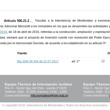
Artículo 506.21.2 ._
Facultar a la Intendencia de Montevideo a exonerar l
al, Adicional Mercantil a los inmuebles en los que se desarrollen las actividades
0/016
, de 18 de abril de 2016, referidas a la construcción, ampliación y explotaci
udad, siempre que el proyecto de inversión cuente con resolución del Poder Ejecu
vida por el mencionado Decreto, de acuerdo a los establecido en su artículo 5º.
Fuente
O
Dto.JDM 36.354 de 22.07.2017
art. 1º
Equipo Técnico de Información Jurídica
Equipo Técnico
Piso 3 – Sector Sgo. de Chile – puerta nº 3028
Piso 3 – Sector Sgo
Teléfono: [598 - 2] 1950, Internos: 1538 – 2265
Teléfono: [598 - 2] 
Correo electrónico:
info.normativa@imm.gub.uy
Correo electrónico:
© copyright 2016 | Intendencia de Montevideo | Todos los derechos reservados