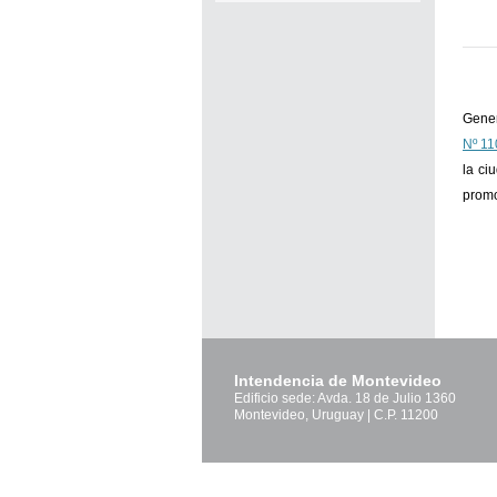
Gener
Nº 11
la ci
promo
Intendencia de Montevideo
Edificio sede: Avda. 18 de Julio 1360
Montevideo, Uruguay | C.P. 11200