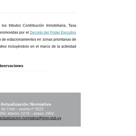
os tributos Contribución Inmobiliaria, Tasa
 promovidas por el
Decreto del Poder Ejecutivo
ón de estacionamientos en zonas prioritarias de
tivo incluyéndolo en el marco de la actividad
bservaciones
 Actualización Normativa
. de Chile – puerta nº 3023
1950, Interno: 2276 – anexo: 2902
actualizacion.normativa@imm.gub.uy