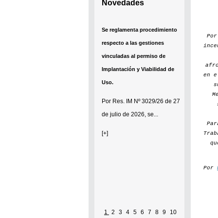
Novedades
Se reglamenta procedimiento
Po
respecto a las gestiones
ince
vinculadas al permiso de
afr
Implantación y Viabilidad de
en e
Uso.
s
M
Por
Res. IM Nº 3029/26
de 27
de julio de 2026, se...
Par
[+]
Trab
qu
Por
1
2
3
4
5
6
7
8
9
10