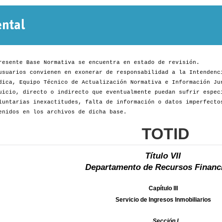
Normativa
Departamental
resente Base Normativa se encuentra en estado de revisión.
usuarios convienen en exonerar de responsabilidad a la Intendenc
dica, Equipo Técnico de Actualización Normativa e Información Ju
uicio, directo o indirecto que eventualmente puedan sufrir espec
luntarias inexactitudes, falta de información o datos imperfecto
enidos en los archivos de dicha base.
TOTID
Título VII
Departamento de Recursos Financ
Capítulo III
Servicio de Ingresos Inmobiliarios
Sección I