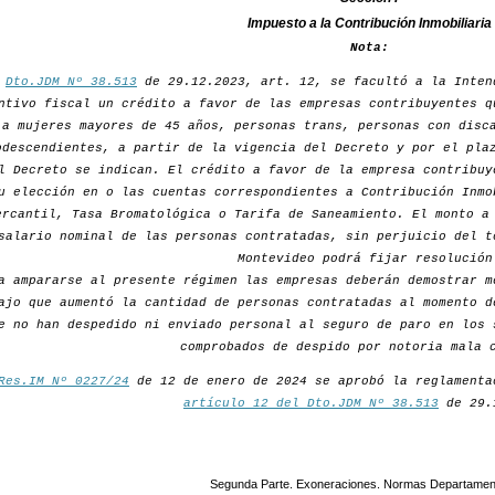
Impuesto a la Contribución Inmobiliaria
Nota:
r
Dto.JDM Nº 38.513
de 29.12.2023, art. 12, se facultó a la Inten
ntivo fiscal un crédito a favor de las empresas contribuyentes q
a mujeres mayores de 45 años, personas trans, personas con disc
odescendientes, a partir de la vigencia del Decreto y por el pla
l Decreto se indican. El crédito a favor de la empresa contribuy
u elección en o las cuentas correspondientes a Contribución Inmo
ercantil, Tasa Bromatológica o Tarifa de Saneamiento. El monto a
salario nominal de las personas contratadas, sin perjuicio del t
Montevideo podrá fijar resolución
a ampararse al presente régimen las empresas deberán demostrar m
ajo que aumentó la cantidad de personas contratadas al momento d
e no han despedido ni enviado personal al seguro de paro en los 
comprobados de despido por notoria mala 
Res.IM Nº 0227/24
de 12 de enero de 2024 se aprobó la reglamenta
artículo 12 del Dto.JDM Nº 38.513
de 29.
Segunda Parte. Exoneraciones. Normas Departamen