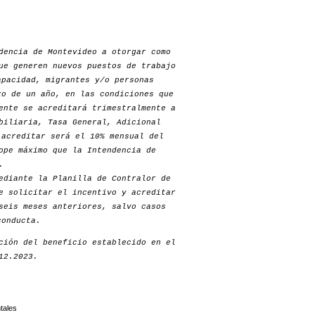
dencia de Montevideo a otorgar como
ue generen nuevos puestos de trabajo
apacidad, migrantes y/o personas
zo de un año, en las condiciones que
ente se acreditará trimestralmente a
biliaria, Tasa General, Adicional
 acreditar será el 10% mensual del
ope máximo que la Intendencia de
.
ediante la Planilla de Contralor de
e solicitar el incentivo y acreditar
seis meses anteriores, salvo casos
conducta.
ción del beneficio establecido en el
12.2023.
tales