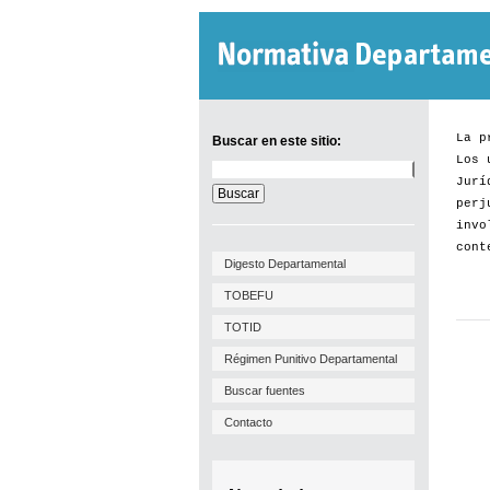
La p
Buscar en este sitio:
Los 
Buscar
Jurí
en
este
perj
sitio:
invo
cont
Digesto Departamental
TOBEFU
TOTID
Régimen Punitivo Departamental
Buscar fuentes
Contacto