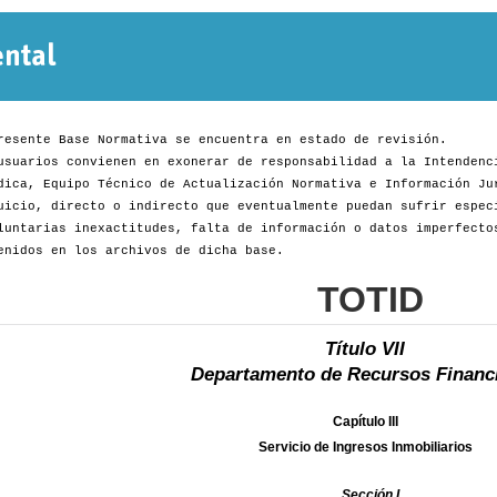
Normativa
Departamental
resente Base Normativa se encuentra en estado de revisión.
usuarios convienen en exonerar de responsabilidad a la Intendenc
dica, Equipo Técnico de Actualización Normativa e Información Ju
uicio, directo o indirecto que eventualmente puedan sufrir espec
luntarias inexactitudes, falta de información o datos imperfecto
enidos en los archivos de dicha base.
TOTID
Título VII
Departamento de Recursos Financ
Capítulo III
Servicio de Ingresos Inmobiliarios
Sección I