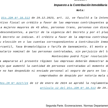
Impuesto a la Contribución Inmobiliaria
Nota:
r
Dto.JDM Nº 38.513
de 29.12.2023, art. 12, se facultó a la Inten
ntivo fiscal un crédito a favor de las empresas contribuyentes q
a mujeres mayores de 45 años, personas trans, personas con disc
odescendientes, a partir de la vigencia del Decreto y por el pla
l Decreto se indican. El crédito a favor de la empresa contribuy
u elección en o las cuentas correspondientes a Contribución Inmo
ercantil, Tasa Bromatológica o Tarifa de Saneamiento. El monto a
salario nominal de las personas contratadas, sin perjuicio del t
Montevideo podrá fijar resolución
a ampararse al presente régimen las empresas deberán demostrar m
ajo que aumentó la cantidad de personas contratadas al momento d
e no han despedido ni enviado personal al seguro de paro en los 
comprobados de despido por notoria mala 
Res.IM Nº 0227/24
de 12 de enero de 2024 se aprobó la reglamenta
artículo 12 del Dto.JDM Nº 38.513
de 29.
Segunda Parte. Exoneraciones. Normas Departamen