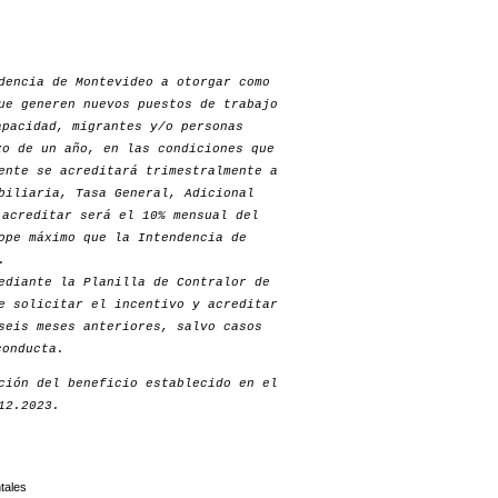
dencia de Montevideo a otorgar como
ue generen nuevos puestos de trabajo
apacidad, migrantes y/o personas
zo de un año, en las condiciones que
ente se acreditará trimestralmente a
biliaria, Tasa General, Adicional
 acreditar será el 10% mensual del
ope máximo que la Intendencia de
.
ediante la Planilla de Contralor de
e solicitar el incentivo y acreditar
seis meses anteriores, salvo casos
conducta.
ción del beneficio establecido en el
12.2023.
tales