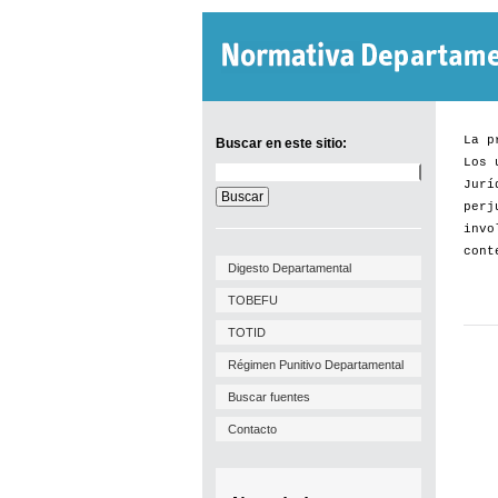
La p
Buscar en este sitio:
Los 
Buscar
Jurí
en
este
perj
sitio:
invo
cont
Digesto Departamental
TOBEFU
TOTID
Régimen Punitivo Departamental
Buscar fuentes
Contacto