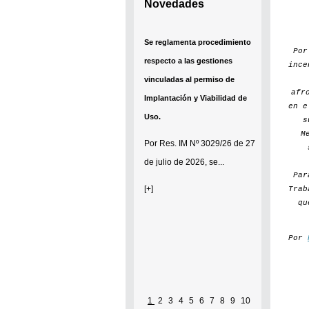
Novedades
Se reglamenta procedimiento
Po
respecto a las gestiones
ince
vinculadas al permiso de
afr
Implantación y Viabilidad de
en e
Uso.
s
M
Por
Res. IM Nº 3029/26
de 27
de julio de 2026, se...
Par
[+]
Trab
qu
Por
1
2
3
4
5
6
7
8
9
10