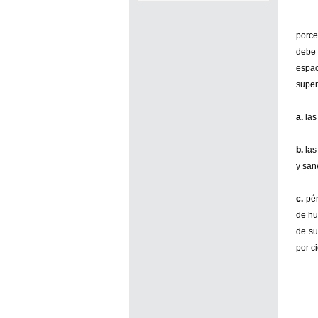
porce
debe 
espac
super
a.
las
b.
las
y san
c.
pér
de hu
de su
por c