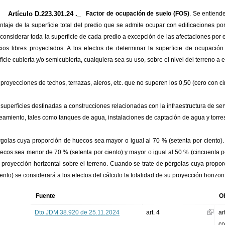
Artículo D.223.301.24 ._
Factor de ocupación de suelo (FOS)
. Se entiend
ntaje de la superficie total del predio que se admite ocupar con edificaciones por
considerar toda la superficie de cada predio a excepción de las afectaciones por 
ios libres proyectados. A los efectos de determinar la superficie de ocupació
ficie cubierta y/o semicubierta, cualquiera sea su uso, sobre el nivel del terreno a 
 proyecciones de techos, terrazas, aleros, etc. que no superen los 0,50 (cero con c
 superficies destinadas a construcciones relacionadas con la infraestructura de se
eamiento, tales como tanques de agua, instalaciones de captación de agua y torre
golas cuya proporción de huecos sea mayor o igual al 70 % (setenta por ciento).
ecos sea menor de 70 % (setenta por ciento) y mayor o igual al 50 % (cincuenta p
 proyección horizontal sobre el terreno. Cuando se trate de pérgolas cuya prop
iento) se considerará a los efectos del cálculo la totalidad de su proyección horizont
Fuente
O
Dto.JDM 38.920 de 25.11.2024
art. 4
ar
co