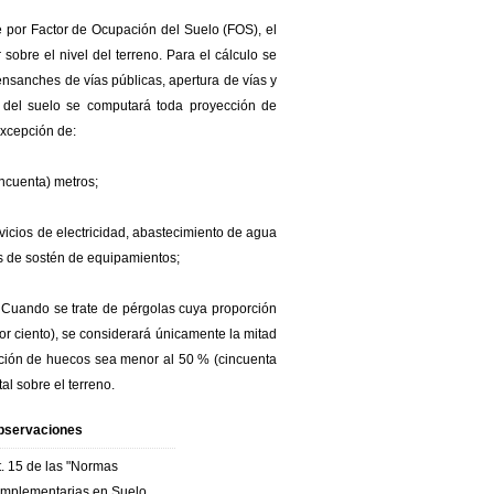
e por Factor de Ocupación del Suelo (FOS), el
 sobre el nivel del terreno. Para el cálculo se
ensanches de vías públicas, apertura de vías y
n del suelo se computará toda proyección de
excepción de:
incuenta) metros;
rvicios de electricidad, abastecimiento de agua
s de sostén de equipamientos;
 Cuando se trate de pérgolas cuya proporción
or ciento), se considerará únicamente la mitad
orción de huecos sea menor al 50 % (cincuenta
al sobre el terreno.
bservaciones
t. 15 de las "Normas
mplementarias en Suelo