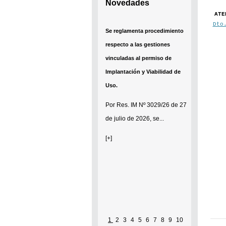
Novedades
ATE
Dto
Se reglamenta procedimiento
respecto a las gestiones
vinculadas al permiso de
Implantación y Viabilidad de
Uso.
Por
Res. IM Nº 3029/26
de 27
de julio de 2026, se...
[+]
1
2
3
4
5
6
7
8
9
10