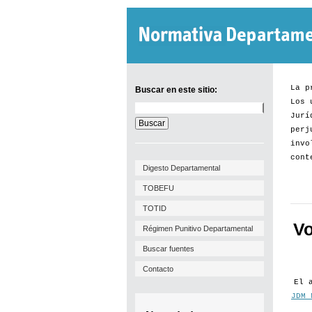
La p
Buscar en este sitio:
Los 
Buscar
Jurí
en
este
perj
sitio:
invo
cont
Digesto Departamental
TOBEFU
TOTID
Vo
Régimen Punitivo Departamental
Buscar fuentes
Contacto
El 
JDM 