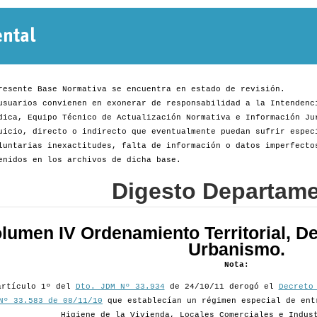
Normativa
Departamental
resente Base Normativa se encuentra en estado de revisión.
usuarios convienen en exonerar de responsabilidad a la Intendenc
dica, Equipo Técnico de Actualización Normativa e Información Ju
uicio, directo o indirecto que eventualmente puedan sufrir espec
luntarias inexactitudes, falta de información o datos imperfecto
enidos en los archivos de dicha base.
Digesto Departame
lumen IV Ordenamiento Territorial, De
Urbanismo.
Nota:
artículo 1º del
Dto. JDM Nº 33.934
de 24/10/11 derogó el
Decreto
Nº 33.583 de 08/11/10
que establecían un régimen especial de ent
Higiene de la Vivienda, Locales Comerciales e Indus