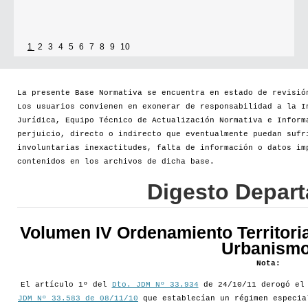
1
2
3
4
5
6
7
8
9
10
La presente Base Normativa se encuentra en estado de revisió
Los usuarios convienen en exonerar de responsabilidad a la I
Jurídica, Equipo Técnico de Actualización Normativa e Inform
perjuicio, directo o indirecto que eventualmente puedan sufr
involuntarias inexactitudes, falta de información o datos im
contenidos en los archivos de dicha base.
Digesto Depar
Volumen IV Ordenamiento Territoria
Urbanismo
Nota:
El artículo 1º del
Dto. JDM Nº 33.934
de 24/10/11 derogó e
JDM Nº 33.583 de 08/11/10
que establecían un régimen especia