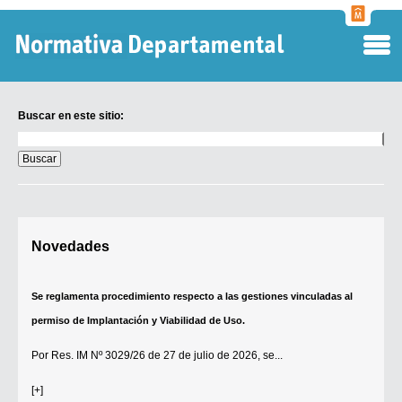
Normati
Departa
Buscar en este sitio:
Buscar
en
este
sitio:
Digesto Departamental
Novedades
TOBEFU
TOTID
Se reglamenta procedimiento respecto a las gestiones vinculadas al
Régimen Punitivo Departamental
permiso de Implantación y Viabilidad de Uso.
Buscar fuentes
Por
Res. IM Nº 3029/26
de 27 de julio de 2026, se...
Contacto
[+]