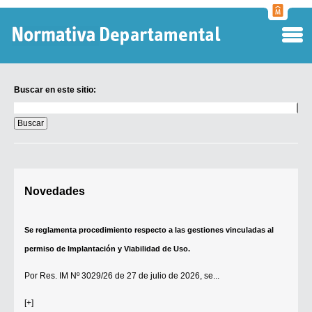
Normati
Departa
Buscar en este sitio:
Buscar
en
este
sitio:
Digesto Departamental
Novedades
TOBEFU
TOTID
Se reglamenta procedimiento respecto a las gestiones vinculadas al
Régimen Punitivo Departamental
permiso de Implantación y Viabilidad de Uso.
Buscar fuentes
Por
Res. IM Nº 3029/26
de 27 de julio de 2026, se...
Contacto
[+]