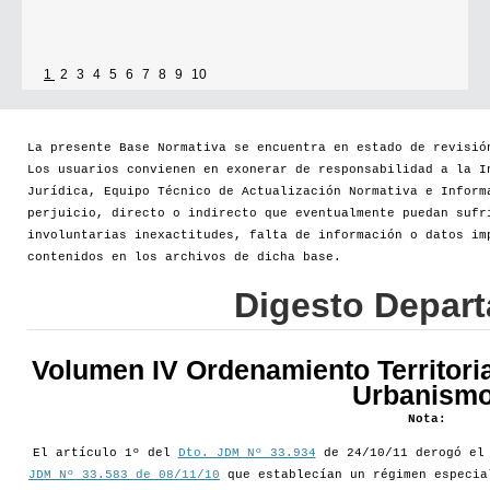
1
2
3
4
5
6
7
8
9
10
La presente Base Normativa se encuentra en estado de revisió
Los usuarios convienen en exonerar de responsabilidad a la I
Jurídica, Equipo Técnico de Actualización Normativa e Inform
perjuicio, directo o indirecto que eventualmente puedan sufr
involuntarias inexactitudes, falta de información o datos im
contenidos en los archivos de dicha base.
Digesto Depar
Volumen IV Ordenamiento Territoria
Urbanismo
Nota:
El artículo 1º del
Dto. JDM Nº 33.934
de 24/10/11 derogó e
JDM Nº 33.583 de 08/11/10
que establecían un régimen especia