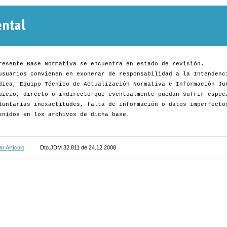
Normativa
Departamental
resente Base Normativa se encuentra en estado de revisión.
usuarios convienen en exonerar de responsabilidad a la Intendenc
dica, Equipo Técnico de Actualización Normativa e Información Ju
uicio, directo o indirecto que eventualmente puedan sufrir espec
luntarias inexactitudes, falta de información o datos imperfecto
enidos en los archivos de dicha base.
r Artículo
Dto.JDM 32.811 de 24.12.2008