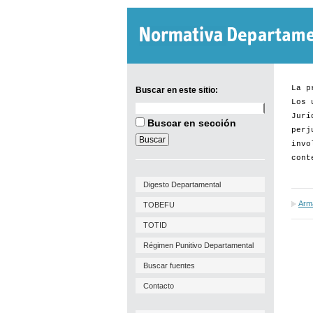
La p
Buscar en este sitio:
Los 
Buscar
Jurí
en
Buscar en sección
este
perj
sitio:
invo
cont
Digesto Departamental
Arma
TOBEFU
TOTID
Régimen Punitivo Departamental
Buscar fuentes
Contacto