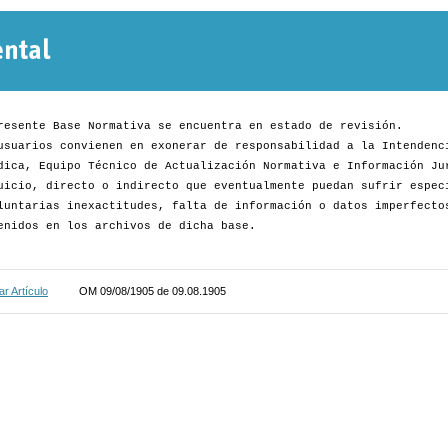
Normativa
Departamental
resente Base Normativa se encuentra en estado de revisión.
usuarios convienen en exonerar de responsabilidad a la Intendenc
dica, Equipo Técnico de Actualización Normativa e Información Ju
uicio, directo o indirecto que eventualmente puedan sufrir espec
luntarias inexactitudes, falta de información o datos imperfecto
enidos en los archivos de dicha base.
r Artículo
OM 09/08/1905 de 09.08.1905