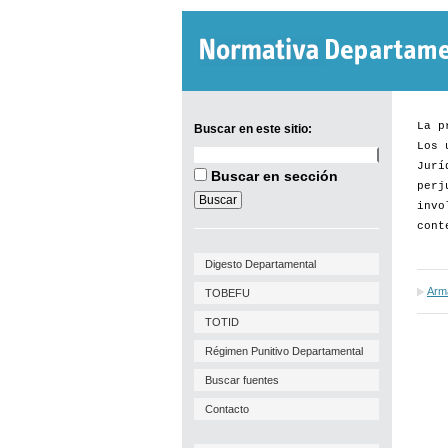
La p
Buscar en este sitio:
Los 
Buscar
Jurí
en
Buscar en sección
este
perj
sitio:
invo
cont
Digesto Departamental
Arma
TOBEFU
TOTID
Régimen Punitivo Departamental
Buscar fuentes
Contacto