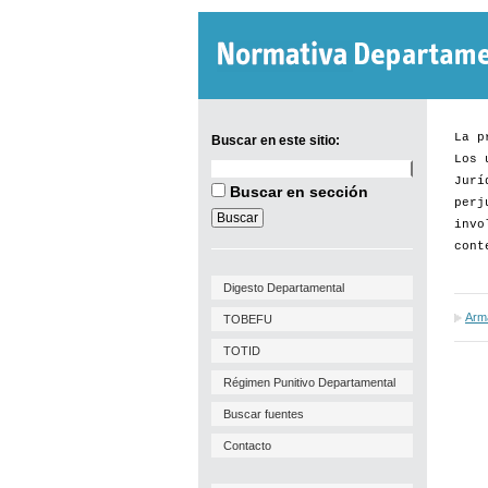
La p
Buscar en este sitio:
Los 
Buscar
Jurí
en
Buscar en sección
este
perj
sitio:
invo
cont
Digesto Departamental
Arma
TOBEFU
TOTID
Régimen Punitivo Departamental
Buscar fuentes
Contacto