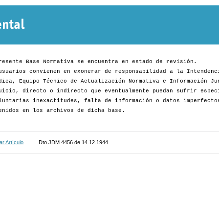
Normativa
Departamental
resente Base Normativa se encuentra en estado de revisión.
usuarios convienen en exonerar de responsabilidad a la Intendenc
dica, Equipo Técnico de Actualización Normativa e Información Ju
uicio, directo o indirecto que eventualmente puedan sufrir espec
luntarias inexactitudes, falta de información o datos imperfecto
enidos en los archivos de dicha base.
r Artículo
Dto.JDM 4456 de 14.12.1944