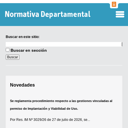
Normati
Departa
Buscar en este sitio:
Buscar
en
Buscar en sección
este
sitio:
Digesto Departamental
Novedades
TOBEFU
TOTID
Se reglamenta procedimiento respecto a las gestiones vinculadas al
Régimen Punitivo Departamental
permiso de Implantación y Viabilidad de Uso.
Buscar fuentes
Por
Res. IM Nº 3029/26
de 27 de julio de 2026, se...
Contacto