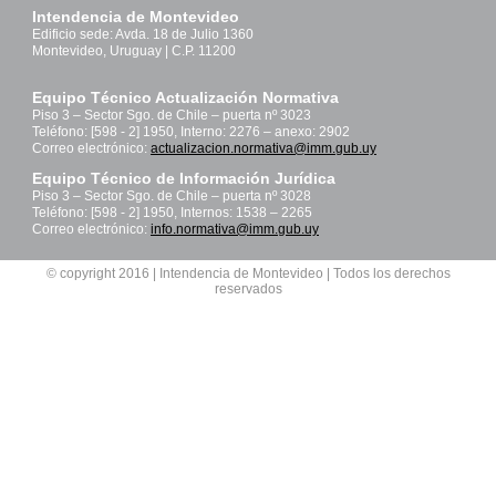
Intendencia de Montevideo
Edificio sede: Avda. 18 de Julio 1360
Montevideo, Uruguay | C.P. 11200
Equipo Técnico Actualización Normativa
Piso 3 – Sector Sgo. de Chile – puerta nº 3023
Teléfono: [598 - 2] 1950, Interno: 2276 – anexo: 2902
Correo electrónico:
actualizacion.normativa@imm.gub.uy
Equipo Técnico de Información Jurídica
Piso 3 – Sector Sgo. de Chile – puerta nº 3028
Teléfono: [598 - 2] 1950, Internos: 1538 – 2265
Correo electrónico:
info.normativa@imm.gub.uy
© copyright 2016 | Intendencia de Montevideo | Todos los derechos
reservados