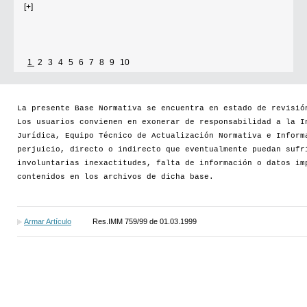
[+]
1
2
3
4
5
6
7
8
9
10
La presente Base Normativa se encuentra en estado de revisió
Los usuarios convienen en exonerar de responsabilidad a la I
Jurídica, Equipo Técnico de Actualización Normativa e Inform
perjuicio, directo o indirecto que eventualmente puedan sufr
involuntarias inexactitudes, falta de información o datos im
contenidos en los archivos de dicha base.
Armar Artículo
Res.IMM 759/99 de 01.03.1999