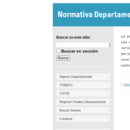
La p
Buscar en este sitio:
Los 
Buscar
Jurí
en
Buscar en sección
este
perj
sitio:
invo
cont
Digesto Departamental
Arma
TOBEFU
TOTID
Régimen Punitivo Departamental
Buscar fuentes
Contacto