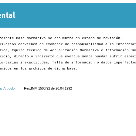
Normativa
Departamental
resente Base Normativa se encuentra en estado de revisión.
usuarios convienen en exonerar de responsabilidad a la Intendenc
dica, Equipo Técnico de Actualización Normativa e Información Ju
uicio, directo o indirecto que eventualmente puedan sufrir espec
luntarias inexactitudes, falta de información o datos imperfecto
enidos en los archivos de dicha base.
r Artículo
Res.IMM 1508/92 de 20.04.1992