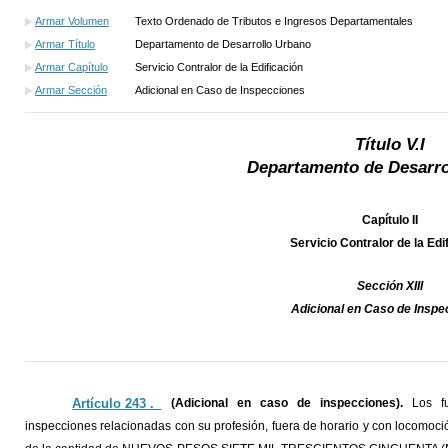
Armar Volumen
Texto Ordenado de Tributos e Ingresos Departamentales
Armar Título
Departamento de Desarrollo Urbano
Armar Capítulo
Servicio Contralor de la Edificación
Armar Sección
Adicional en Caso de Inspecciones
Título V.I
Departamento de Desarro
Capítulo II
Servicio Contralor de la Edi
Sección XIII
Adicional en Caso de Inspe
Artículo 243 ._
(Adicional en caso de inspecciones).
Los fun
inspecciones relacionadas con su profesión, fuera de horario y con locomoci