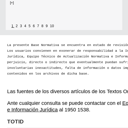
[+]
1
2
3
4
5
6
7
8
9
10
La presente Base Normativa se encuentra en estado de revisió
Los usuarios convienen en exonerar de responsabilidad a la I
Jurídica, Equipo Técnico de Actualización Normativa e Inform
perjuicio, directo o indirecto que eventualmente puedan sufr
involuntarias inexactitudes, falta de información o datos im
contenidos en los archivos de dicha base.
Las fuentes de los diversos artículos de los Textos 
Ante cualquier consulta se puede contactar con el
Eq
e Información Jurídica
al 1950 1538.
TOTID