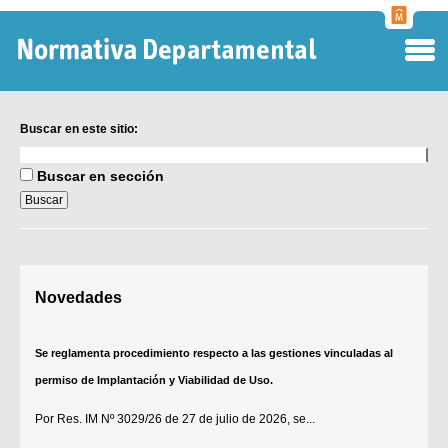
Normati
Departa
Buscar en este sitio:
Buscar
en
Buscar en sección
este
sitio:
Digesto Departamental
Novedades
TOBEFU
TOTID
Se reglamenta procedimiento respecto a las gestiones vinculadas al
Régimen Punitivo Departamental
permiso de Implantación y Viabilidad de Uso.
Buscar fuentes
Por
Res. IM Nº 3029/26
de 27 de julio de 2026, se...
Contacto