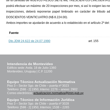
de la cantidad de NUEVOS PESOS SIETE MIL TRESCIENTOS CINCUENTA (N$ 7
podrá efectuar un máximo de 20 inspecciones por mes, si así lo exigen las ne
inspecciones, deberá reponerse papel timbrado en carácter de tribut
DOSCIENTOS VEINTICUATRO (N$ 8.224.00).
Ambos importes se ajustarán de acuerdo a lo establecido en el artículo 2º del
Fuente
Dto.JDM 24.622 de 24.07.1990
art. 155
Intendencia de Montevideo
Edificio sede: Avda. 18 de Julio 1360
Montevideo, Uruguay | C.P. 11200
Equipo Técnico Actualización Normativa
Piso 3 – Sector Sgo. de Chile – puerta nº 3023
Teléfono: [598 - 2] 1950, Interno: 2276 – anexo: 2902
Correo electrónico:
actualizacion.normativa@imm.gub.uy
Equipo Técnico de Información Jurídica
Piso 3 – Sector Sgo. de Chile – puerta nº 3028
Teléfono: [598 - 2] 1950, Internos: 1538 – 2265