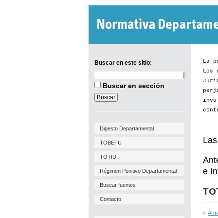
La p
Buscar en este sitio:
Los 
Buscar
Jurí
en
Buscar en sección
este
perj
sitio:
invo
cont
Digesto Departamental
Las
TOBEFU
TOTID
Ant
e I
Régimen Punitivo Departamental
Buscar fuentes
TO
Contacto
Arm