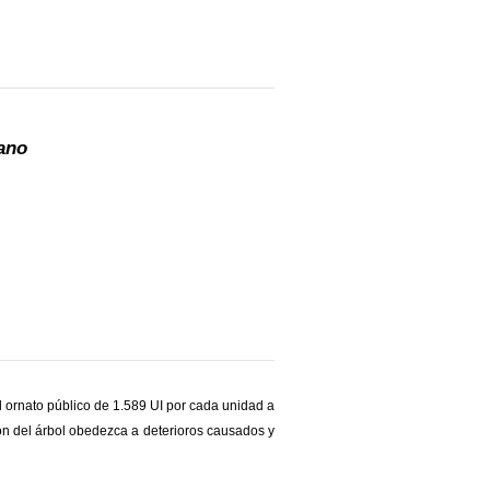
ano
l ornato público de 1.589 UI por cada unidad a
ón del árbol obedezca a deterioros causados y