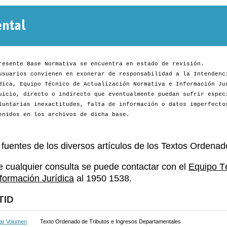
Normativa
Departamental
resente Base Normativa se encuentra en estado de revisión.
usuarios convienen en exonerar de responsabilidad a la Intendenc
dica, Equipo Técnico de Actualización Normativa e Información Ju
uicio, directo o indirecto que eventualmente puedan sufrir espec
luntarias inexactitudes, falta de información o datos imperfecto
enidos en los archivos de dicha base.
 fuentes de los diversos artículos de los Textos Ordenad
e cualquier consulta se puede contactar con el
Equipo T
nformación Jurídica
al 1950 1538.
TID
ar Volumen
Texto Ordenado de Tributos e Ingresos Departamentales