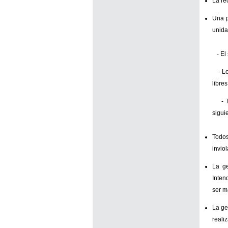
La re
Una p
unida
- El 
- Los
libres
- Tod
sigui
Todos
invio
La ge
Inten
ser m
La ge
reali