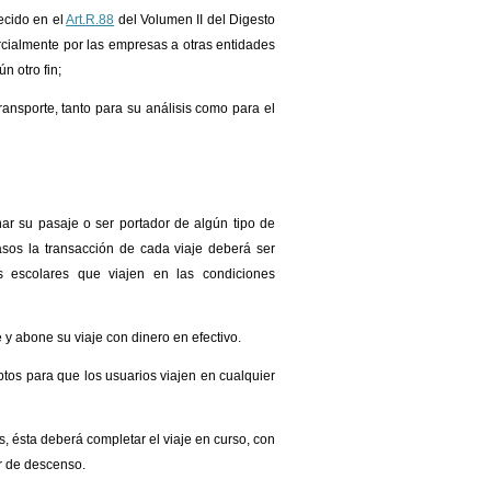
ecido en el
Art.R.88
del Volumen II del Digesto
rcialmente por las empresas a otras entidades
n otro fin;
ransporte, tanto para su análisis como para el
ar su pasaje o ser portador de algún tipo de
asos la transacción de cada viaje deberá ser
s escolares que viajen en las condiciones
e y abone su viaje con dinero en efectivo.
aptos para que los usuarios viajen en cualquier
s, ésta deberá completar el viaje en curso, con
r de descenso.