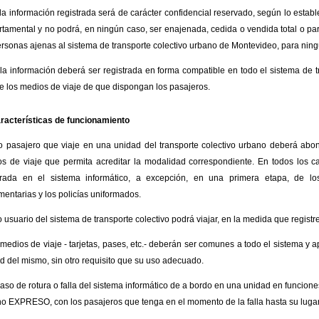
la información registrada será de carácter confidencial reservado, según lo establ
tamental y no podrá, en ningún caso, ser enajenada, cedida o vendida total o pa
ersonas ajenas al sistema de transporte colectivo urbano de Montevideo, para ningú
la información deberá ser registrada en forma compatible en todo el sistema de t
e los medios de viaje de que dispongan los pasajeros.
racterísticas de funcionamiento
o pasajero que viaje en una unidad del transporte colectivo urbano deberá abon
s de viaje que permita acreditar la modalidad correspondiente. En todos los c
trada en el sistema informático, a excepción, en una primera etapa, de lo
mentarias y los policías uniformados.
o usuario del sistema de transporte colectivo podrá viajar, en la medida que registr
 medios de viaje - tarjetas, pases, etc.- deberán ser comunes a todo el sistema y 
d del mismo, sin otro requisito que su uso adecuado.
caso de rotura o falla del sistema informático de a bordo en una unidad en funcione
no EXPRESO, con los pasajeros que tenga en el momento de la falla hasta su luga