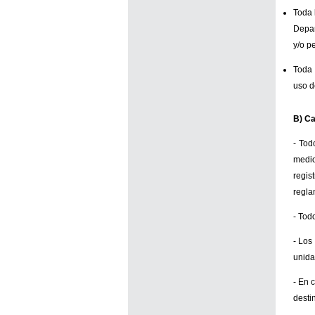
Toda 
Depar
y/o p
Toda 
uso d
B) Ca
- Tod
medio
regis
regla
- Tod
- Los
unida
- En 
desti