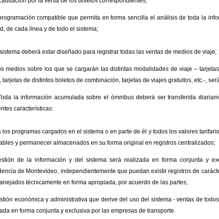
caudación por la venta de los boletos correspondientes;
rogramación compatible que permita en forma sencilla el análisis de toda la i
d, de cada línea y de todo el sistema;
sistema deberá estar diseñado para registrar todas las ventas de medios de viaje;
 medios sobre los que se cargarán las distintas modalidades de viaje – tarjetas
, tarjetas de distintos boletos de combinación, tarjetas de viajes gratuitos, etc.-, ser
a la información acumulada sobre el ómnibus deberá ser transferida diariamen
entes características:
 los programas cargados en el sistema o en parte de él y todos los valores tarifar
lables y permanecer almacenados en su forma original en registros centralizados;
stión de la información y del sistema será realizada en forma conjunta y ex
dencia de Montevideo, independientemente que puedan existir registros de carácte
anejados técnicamente en forma apropiada, por acuerdo de las partes;
stión económica y administrativa que derive del uso del sistema - ventas de todo
zada en forma conjunta y exclusiva por las empresas de transporte.