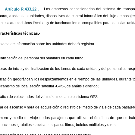
Artículo R.433.22 ._
Las empresas concesionarias del sistema de transpo
porar, a todas las unidades, dispositivos de control informático del flujo de pasa
entes características técnicas y de funcionamiento, compatibles para todas las uni
racterísticas técnicas.
-
sistema de información sobre las unidades deberá registrar:
entificación del personal del ómnibus en cada turno;
oras de inicio y de finalización de los turnos de cada unidad y del personal corres
icación geográfica y los desplazamientos en el tiempo de las unidades, durante t
canismo de localización satelital -GPS-, de análisis diferido;
áfica de velocidades del vehículo, mediante el sistema GPS;
gar de ascenso y hora de adquisición o registro del medio de viaje de cada pasajer
mero y medio de viaje de los pasajeros que utilizan el ómnibus de que se trate
naciones, gratuitos, estudiantes, pases libres, boletos múltiples y otros;