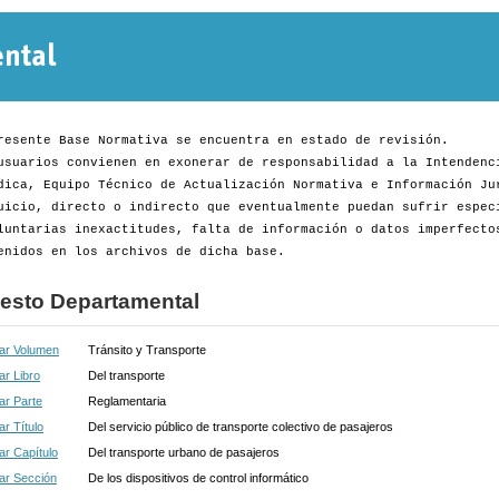
Normativa
Departamental
resente Base Normativa se encuentra en estado de revisión.
usuarios convienen en exonerar de responsabilidad a la Intendenc
dica, Equipo Técnico de Actualización Normativa e Información Ju
uicio, directo o indirecto que eventualmente puedan sufrir espec
luntarias inexactitudes, falta de información o datos imperfecto
enidos en los archivos de dicha base.
esto Departamental
ar Volumen
Tránsito y Transporte
r Libro
Del transporte
ar Parte
Reglamentaria
r Título
Del servicio público de transporte colectivo de pasajeros
r Capítulo
Del transporte urbano de pasajeros
ar Sección
De los dispositivos de control informático