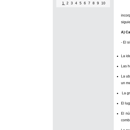
1
2
3
4
5
6
7
8
9
10
incor
sigui
A) Ca
- El 
La id
Las h
La ub
un me
La gr
El lu
El nú
combi