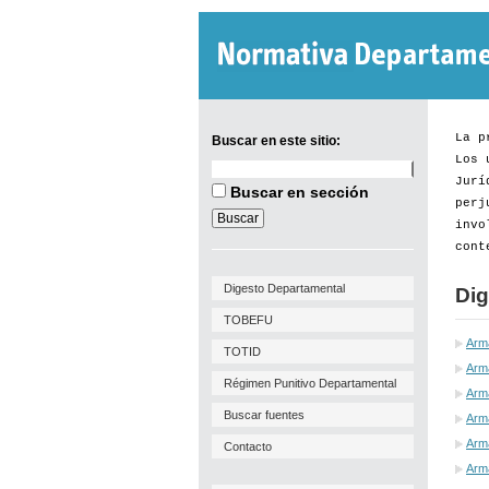
La p
Buscar en este sitio:
Los 
Buscar
Jurí
en
Buscar en sección
este
perj
sitio:
invo
cont
Digesto Departamental
Dig
TOBEFU
Arm
TOTID
Arma
Régimen Punitivo Departamental
Arm
Buscar fuentes
Arma
Arma
Contacto
Arm