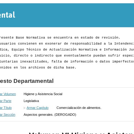
Normativa
Departamental
resente Base Normativa se encuentra en estado de revisión.
usuarios convienen en exonerar de responsabilidad a la Intendenc
dica, Equipo Técnico de Actualización Normativa e Información Ju
uicio, directo o indirecto que eventualmente puedan sufrir espec
luntarias inexactitudes, falta de información o datos imperfecto
enidos en los archivos de dicha base.
esto Departamental
ar Volumen
Higiene y Asistencia Social
ar Parte
Legislativa
r Título
Armar Capítulo
Comercialización de alimentos.
ar Sección
Aspectos generales. (DEROGADO)