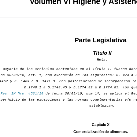
Volumen VI Higiene y Asisten
Parte Legislativa
Título II
Nota:
a mayoría de los artículos contenidos en el Título II fueron de
cha 30/08/10, art. 1, con excepción de los siguientes: D. 974 a 
1467 y D. 1469 a D. 1471.3. Con posterioridad se incorporaron lo
D.1748.1 a D.1748.45 y D.1774.82 a D.1774.85, los qu
r
Res. IM Nro. 4531/10
de fecha 30/09/10, num 1º, se aplica el Reg
perjuicio de las excepciones y las normas complementarias y/o r
establezcan.
Capítulo X
Comercialización de alimentos.