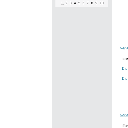
1
2
3
4
5
6
7
8
9
10
Ver a
Fu
Dto
Dto
Ver a
Fu