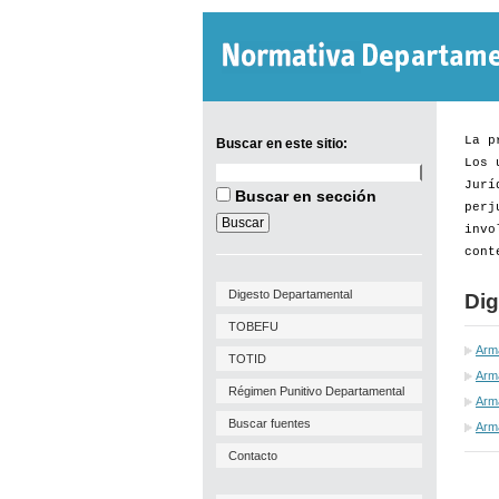
La p
Buscar en este sitio:
Los 
Buscar
Jurí
en
Buscar en sección
este
perj
sitio:
invo
cont
Digesto Departamental
Dig
TOBEFU
Arm
TOTID
Arm
Régimen Punitivo Departamental
Arma
Buscar fuentes
Arm
Contacto