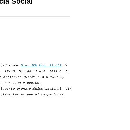
cia Social
rogados por
Dto. JDM Nro. 33.493
de
D. 974.3, D. 1091.1 a D. 1091.8, D.
s artículos D.1521.1 a D.1521.6,
e se hallan vigentes.
lamento Bromatológico Nacional, sin
eglamentarias que al respecto se