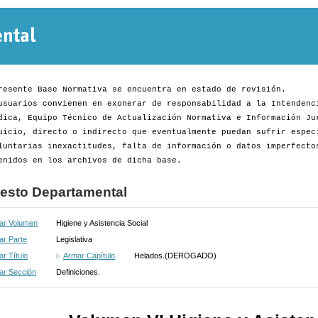
Normativa
Departamental
resente Base Normativa se encuentra en estado de revisión.
usuarios convienen en exonerar de responsabilidad a la Intendenc
dica, Equipo Técnico de Actualización Normativa e Información Ju
uicio, directo o indirecto que eventualmente puedan sufrir espec
luntarias inexactitudes, falta de información o datos imperfecto
enidos en los archivos de dicha base.
esto Departamental
ar Volumen
Higiene y Asistencia Social
ar Parte
Legislativa
r Título
Armar Capítulo
Helados.(DEROGADO)
ar Sección
Definiciones.