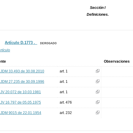
Sección I
Definiciones.
Artículo D.1773 ._
DEROGADO
rtículo
ente
Observaciones
.JDM 33.493 de 30.08.2010
art. 1
.JDM 27.235 de 30.09.1996
art. 1
.JV 20.072 de 10.03.1981
art. 1
.JV 16.797 de 05.05.1975
art. 476
.JDM 9015 de 22.01.1954
art. 232