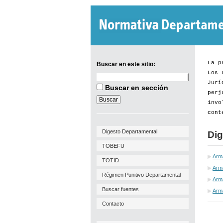
La p
Buscar en este sitio:
Los 
Buscar
Jurí
en
Buscar en sección
este
perj
sitio:
invo
cont
Digesto Departamental
Dig
TOBEFU
Arm
TOTID
Arm
Régimen Punitivo Departamental
Arma
Buscar fuentes
Arm
Contacto