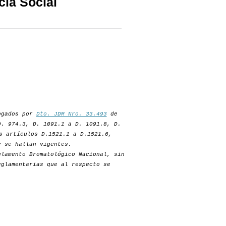
cia Social
rogados por
Dto. JDM Nro. 33.493
de
D. 974.3, D. 1091.1 a D. 1091.8, D.
s artículos D.1521.1 a D.1521.6,
e se hallan vigentes.
lamento Bromatológico Nacional, sin
eglamentarias que al respecto se