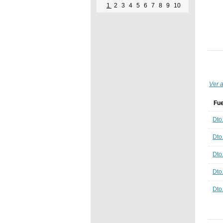
1
2
3
4
5
6
7
8
9
10
Ver a
Fu
Dto
Dto
Dto
Dto
Dto