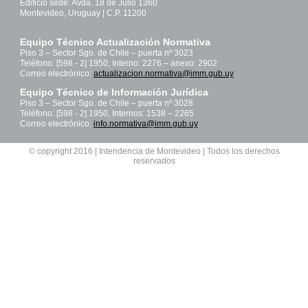
Edificio sede: Avda. 18 de Julio 1360
Montevideo, Uruguay | C.P. 11200
Equipo Técnico Actualización Normativa
Piso 3 – Sector Sgo. de Chile – puerta nº 3023
Teléfono: [598 - 2] 1950, Interno: 2276 – anexo: 2902
Correo electrónico:
actualizacion.normativa@imm.gub.uy
Equipo Técnico de Información Jurídica
Piso 3 – Sector Sgo. de Chile – puerta nº 3028
Teléfono: [598 - 2] 1950, Internos: 1538 – 2265
Correo electrónico:
info.normativa@imm.gub.uy
© copyright 2016 | Intendencia de Montevideo | Todos los derechos
reservados