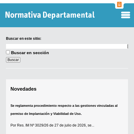
Normati
Departa
Buscar en este sitio:
Buscar
en
Buscar en sección
este
sitio:
Digesto Departamental
Novedades
TOBEFU
TOTID
Se reglamenta procedimiento respecto a las gestiones vinculadas al
Régimen Punitivo Departamental
permiso de Implantación y Viabilidad de Uso.
Buscar fuentes
Por
Res. IM Nº 3029/26
de 27 de julio de 2026, se...
Contacto