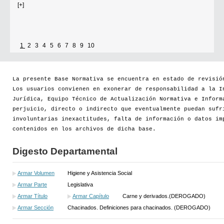
[+]
1
2
3
4
5
6
7
8
9
10
Se establece que estarán exonerados del pago de tasas y sellados los
establecimientos que soliciten el reconocimiento como Espacio Cultural
Independiente (ECI)
La presente Base Normativa se encuentra en estado de revisió
Los usuarios convienen en exonerar de responsabilidad a la I
Por...
Jurídica, Equipo Técnico de Actualización Normativa e Inform
perjuicio, directo o indirecto que eventualmente puedan sufr
[+]
involuntarias inexactitudes, falta de información o datos im
contenidos en los archivos de dicha base.
Digesto Departamental
Armar Volumen
Higiene y Asistencia Social
Armar Parte
Legislativa
Armar Título
Armar Capítulo
Carne y derivados.(DEROGADO)
Armar Sección
Chacinados. Definiciones para chacinados. (DEROGADO)