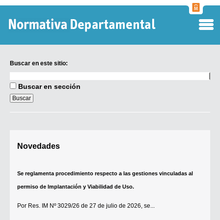
Normati
Departa
Buscar en este sitio:
Buscar
en
Buscar en sección
este
sitio:
Digesto Departamental
Novedades
TOBEFU
TOTID
Se reglamenta procedimiento respecto a las gestiones vinculadas al
Régimen Punitivo Departamental
permiso de Implantación y Viabilidad de Uso.
Buscar fuentes
Por
Res. IM Nº 3029/26
de 27 de julio de 2026, se...
Contacto