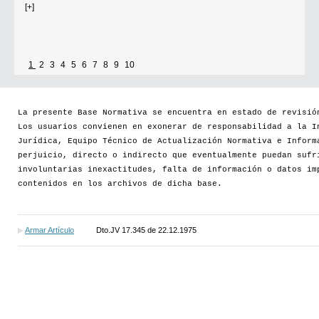
[+]
1
2
3
4
5
6
7
8
9
10
La presente Base Normativa se encuentra en estado de revisió
Los usuarios convienen en exonerar de responsabilidad a la I
Jurídica, Equipo Técnico de Actualización Normativa e Inform
perjuicio, directo o indirecto que eventualmente puedan sufr
involuntarias inexactitudes, falta de información o datos im
contenidos en los archivos de dicha base.
Armar Artículo
Dto.JV 17.345 de 22.12.1975