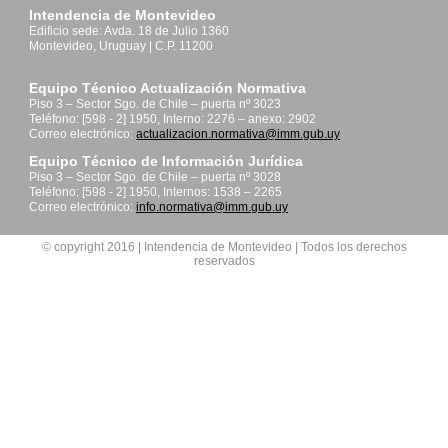
Intendencia de Montevideo
Edificio sede: Avda. 18 de Julio 1360
Montevideo, Uruguay | C.P. 11200
Equipo Técnico Actualización Normativa
Piso 3 – Sector Sgo. de Chile – puerta nº 3023
Teléfono: [598 - 2] 1950, Interno: 2276 – anexo: 2902
Correo electrónico:
actualizacion.normativa@imm.gub.uy
Equipo Técnico de Información Jurídica
Piso 3 – Sector Sgo. de Chile – puerta nº 3028
Teléfono: [598 - 2] 1950, Internos: 1538 – 2265
Correo electrónico:
info.normativa@imm.gub.uy
© copyright 2016 | Intendencia de Montevideo | Todos los derechos
reservados