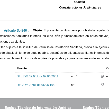
Sección I
Consideraciones Preliminares
Artículo D.4246 ._
Objeto.
El presente capitulo tiene por objeto la regulació
stalaciones Sanitarias Internas, su ejecución y funcionamiento en obras nuevas
caciones existentes.
llan sujetos a la solicitud de Permiso de Instalación Sanitaria, previo a la ejecuc
s de abastecimiento de agua potable, desagües de efluentes sanitarios internos, dom
, así como la resolución de desagües de pluviales y aguas remanentes de subsuelo
Fuente
O
Dto.JDM 32.952 de 02.06.2009
art. 1
n
Dto.JDM 2.781 de 06.06.1940
art. 1
Equipo Técnico de Información Jurídica
Equipo Técnico