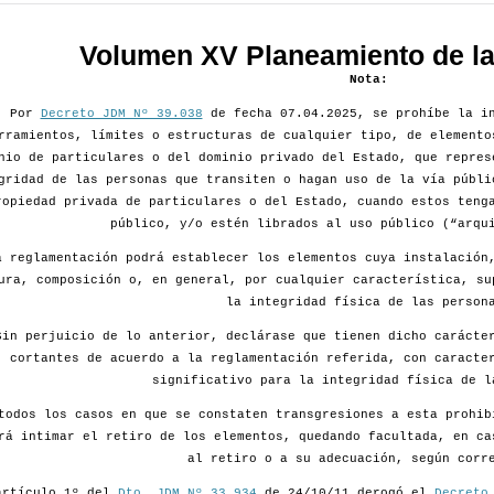
Volumen XV Planeamiento de la 
Nota:
Por
Decreto JDM Nº 39.038
de fecha 07.04.2025, se prohíbe la in
rramientos, límites o estructuras de cualquier tipo, de elemento
nio de particulares o del dominio privado del Estado, que repres
gridad de las personas que transiten o hagan uso de la vía públi
ropiedad privada de particulares o del Estado, cuando estos teng
público, y/o estén librados al uso público (“arqu
a reglamentación podrá establecer los elementos cuya instalación
ura, composición o, en general, por cualquier característica, su
la integridad física de las person
Sin perjuicio de lo anterior, declárase que tienen dicho carácte
cortantes de acuerdo a la reglamentación referida, con caracte
significativo para la integridad física de l
todos los casos en que se constaten transgresiones a esta prohib
rá intimar el retiro de los elementos, quedando facultada, en ca
al retiro o a su adecuación, según corr
artículo 1º del
Dto. JDM Nº 33.934
de 24/10/11 derogó el
Decreto