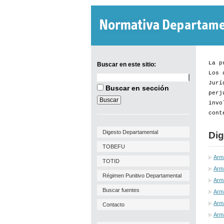
La p
Buscar en este sitio:
Los 
Buscar
Jurí
en
Buscar en sección
este
perj
sitio:
invo
cont
Digesto Departamental
Dig
TOBEFU
Arm
TOTID
Arma
Régimen Punitivo Departamental
Arm
Buscar fuentes
Arma
Arma
Contacto
Arm