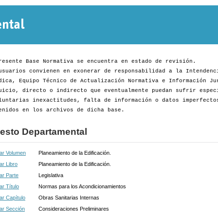
Normativa
Departamental
resente Base Normativa se encuentra en estado de revisión.
usuarios convienen en exonerar de responsabilidad a la Intendenc
dica, Equipo Técnico de Actualización Normativa e Información Ju
uicio, directo o indirecto que eventualmente puedan sufrir espec
luntarias inexactitudes, falta de información o datos imperfecto
enidos en los archivos de dicha base.
esto Departamental
ar Volumen
Planeamiento de la Edificación.
r Libro
Planeamiento de la Edificación.
ar Parte
Legislativa
r Título
Normas para los Acondicionamientos
r Capítulo
Obras Sanitarias Internas
ar Sección
Consideraciones Preliminares