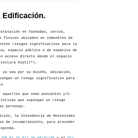
Edificación.
stalación en fachadas, cercos,
s físicos ubicados en inmuebles de
enten riesgos significativos para la
ca, espacio público o de espacios de
an acceso directo desde el espacio
itectura hostil”).
, ya sea por su diseño, ubicación,
pongan un riesgo significativo para
as.
r aquellos que sean punzantes y/o
rísticas que supongan un riesgo
as personas.
ición, la Intendencia de Montevideo
so de incumplimiento, para proceder
esponda.
 JDM Nº 26.817 de 08/01/96
y el
Dto.