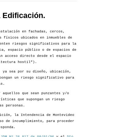
Edificación.
stalación en fachadas, cercos,
s físicos ubicados en inmuebles de
enten riesgos significativos para la
ca, espacio público o de espacios de
an acceso directo desde el espacio
itectura hostil”).
, ya sea por su diseño, ubicación,
pongan un riesgo significativo para
as.
r aquellos que sean punzantes y/o
rísticas que supongan un riesgo
as personas.
ición, la Intendencia de Montevideo
so de incumplimiento, para proceder
esponda.
 JDM Nº 26.817 de 08/01/96
y el
Dto.