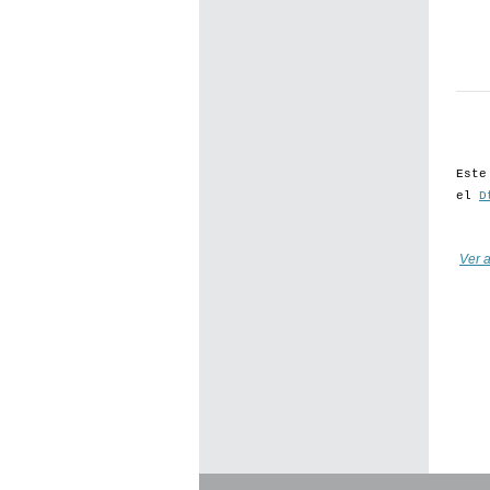
Este
el
D
Ver a