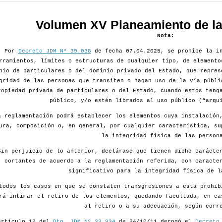
Volumen XV Planeamiento de la 
Nota:
Por
Decreto JDM Nº 39.038
de fecha 07.04.2025, se prohíbe la in
rramientos, límites o estructuras de cualquier tipo, de elemento
nio de particulares o del dominio privado del Estado, que repres
gridad de las personas que transiten o hagan uso de la vía públi
ropiedad privada de particulares o del Estado, cuando estos teng
público, y/o estén librados al uso público (“arqu
a reglamentación podrá establecer los elementos cuya instalación
ura, composición o, en general, por cualquier característica, su
la integridad física de las person
Sin perjuicio de lo anterior, declárase que tienen dicho carácte
cortantes de acuerdo a la reglamentación referida, con caracte
significativo para la integridad física de l
todos los casos en que se constaten transgresiones a esta prohib
rá intimar el retiro de los elementos, quedando facultada, en ca
al retiro o a su adecuación, según corr
artículo 1º del
Dto. JDM Nº 33.934
de 24/10/11 derogó el
Decreto