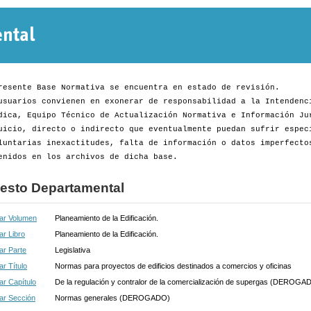
Normativa
Departamental
resente Base Normativa se encuentra en estado de revisión.
usuarios convienen en exonerar de responsabilidad a la Intendenc
dica, Equipo Técnico de Actualización Normativa e Información Ju
uicio, directo o indirecto que eventualmente puedan sufrir espec
luntarias inexactitudes, falta de información o datos imperfecto
enidos en los archivos de dicha base.
esto Departamental
ar Volumen
Planeamiento de la Edificación.
r Libro
Planeamiento de la Edificación.
ar Parte
Legislativa
r Título
Normas para proyectos de edificios destinados a comercios y oficinas
r Capítulo
De la regulación y contralor de la comercialización de supergas (DEROGA
ar Sección
Normas generales (DEROGADO)