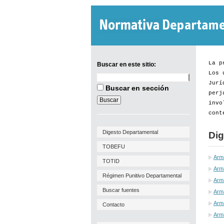
La p
Buscar en este sitio:
Los 
Buscar
Jurí
en
Buscar en sección
este
perj
sitio:
invo
cont
Digesto Departamental
Dig
TOBEFU
Arm
TOTID
Arma
Régimen Punitivo Departamental
Arm
Buscar fuentes
Arma
Arma
Contacto
Arm