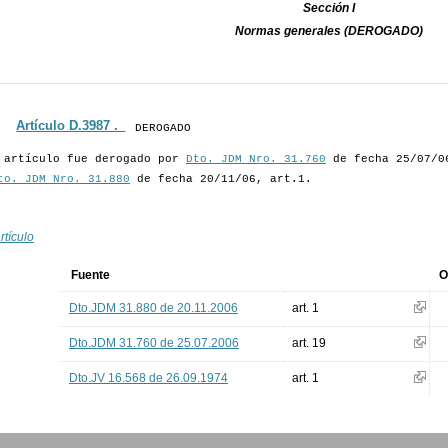
Sección I
Normas generales (DEROGADO)
Artículo D.3987 ._
DEROGADO
 artículo fue derogado por
Dto. JDM Nro. 31.760
de fecha 25/07/06
to. JDM Nro. 31.880
de fecha 20/11/06, art.1.
rtículo
Fuente
O
Dto.JDM 31.880 de 20.11.2006
art. 1
Dto.JDM 31.760 de 25.07.2006
art. 19
Dto.JV 16.568 de 26.09.1974
art. 1