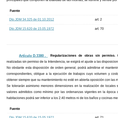
principales que componen la totalidad de las mismas, se ilumine y ventile por 
Fuente
Dto.JDM 34.325 de 01.10.2012
art. 2
Dto.JDM 15.620 de 15.05.1972
art. 70
Artículo D.3380 ._
Regularizaciones de obras sin permiso.
realizadas sin permiso de la Intendencia, se exigirá el ajuste a las disposici
No obstante esta disposición de orden general, podrá admitirse el manteni
correspondientes, obligue a la ejecución de trabajos cuyo volumen y costo
obtener siempre que su mantenimiento no esté en abierta oposición con las m
Se tolerarán asimismo menores dimensiones en la realización de locales 
valores admitidos como mínimo por las ordenanzas vigentes en la época de
habitaciones podrá ser inferior a los 2.40 metros ni de los baños y cocinas m
Fuente
Dto.JDM 15.620 de 15.05.1972
art. 71