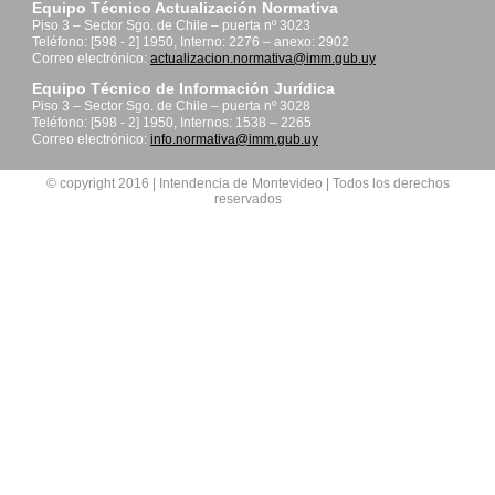
Equipo Técnico Actualización Normativa
Piso 3 – Sector Sgo. de Chile – puerta nº 3023
Teléfono: [598 - 2] 1950, Interno: 2276 – anexo: 2902
Correo electrónico:
actualizacion.normativa@imm.gub.uy
Equipo Técnico de Información Jurídica
Piso 3 – Sector Sgo. de Chile – puerta nº 3028
Teléfono: [598 - 2] 1950, Internos: 1538 – 2265
Correo electrónico:
info.normativa@imm.gub.uy
© copyright 2016 | Intendencia de Montevideo | Todos los derechos
reservados