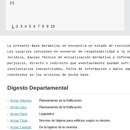
[+]
1
2
3
4
5
6
7
8
9
10
Se establece que estarán exonerados del pago de tasas y sellados los
establecimientos que soliciten el reconocimiento como Espacio Cultural
Independiente (ECI)
La presente Base Normativa se encuentra en estado de revisió
Los usuarios convienen en exonerar de responsabilidad a la I
Por...
Jurídica, Equipo Técnico de Actualización Normativa e Inform
perjuicio, directo o indirecto que eventualmente puedan sufr
[+]
involuntarias inexactitudes, falta de información o datos im
contenidos en los archivos de dicha base.
Digesto Departamental
Armar Volumen
Planeamiento de la Edificación.
Armar Libro
Planeamiento de la Edificación.
Armar Parte
Legislativa
Armar Título
Normas de higiene para edificios según su destino
Armar Capítulo
De la higiene de la vivienda