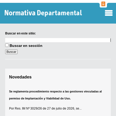
Normati
Departa
Buscar en este sitio:
Buscar
en
Buscar en sección
este
sitio:
Digesto Departamental
Novedades
TOBEFU
TOTID
Se reglamenta procedimiento respecto a las gestiones vinculadas al
Régimen Punitivo Departamental
permiso de Implantación y Viabilidad de Uso.
Buscar fuentes
Por
Res. IM Nº 3029/26
de 27 de julio de 2026, se...
Contacto