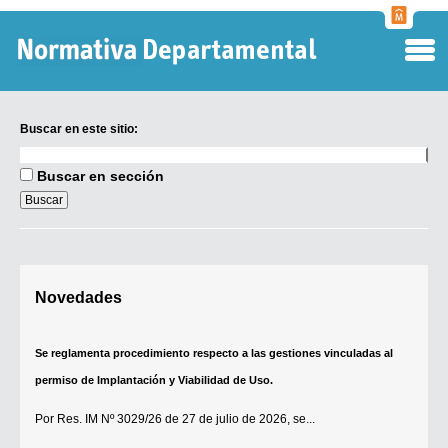
Normati
Departa
Buscar en este sitio:
Buscar
en
Buscar en sección
este
sitio:
Digesto Departamental
Novedades
TOBEFU
TOTID
Se reglamenta procedimiento respecto a las gestiones vinculadas al
Régimen Punitivo Departamental
permiso de Implantación y Viabilidad de Uso.
Buscar fuentes
Por
Res. IM Nº 3029/26
de 27 de julio de 2026, se...
Contacto