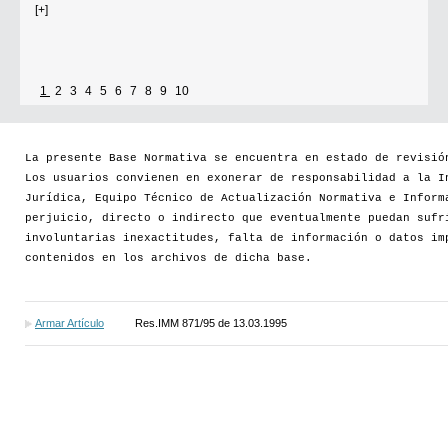
[+]
1
2
3
4
5
6
7
8
9
10
La presente Base Normativa se encuentra en estado de revisió
Los usuarios convienen en exonerar de responsabilidad a la I
Jurídica, Equipo Técnico de Actualización Normativa e Inform
perjuicio, directo o indirecto que eventualmente puedan sufr
involuntarias inexactitudes, falta de información o datos im
contenidos en los archivos de dicha base.
Armar Artículo
Res.IMM 871/95 de 13.03.1995