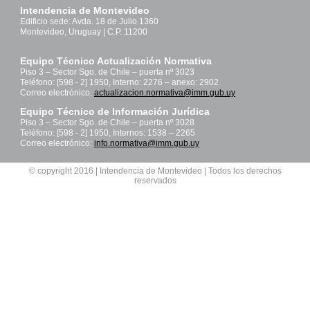
Intendencia de Montevideo
Edificio sede: Avda. 18 de Julio 1360
Montevideo, Uruguay | C.P. 11200
Equipo Técnico Actualización Normativa
Piso 3 – Sector Sgo. de Chile – puerta nº 3023
Teléfono: [598 - 2] 1950, Interno: 2276 – anexo: 2902
Correo electrónico:
actualizacion.normativa@imm.gub.uy
Equipo Técnico de Información Jurídica
Piso 3 – Sector Sgo. de Chile – puerta nº 3028
Teléfono: [598 - 2] 1950, Internos: 1538 – 2265
Correo electrónico:
info.normativa@imm.gub.uy
© copyright 2016 | Intendencia de Montevideo | Todos los derechos
reservados