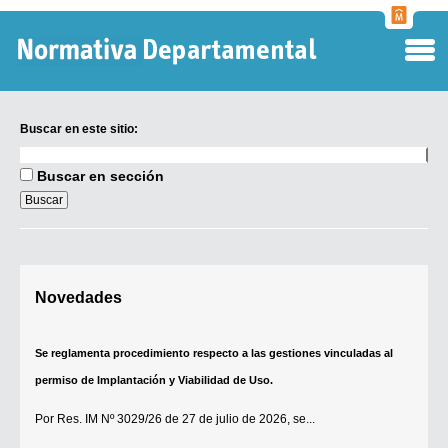
Normati
Departa
Buscar en este sitio:
Buscar
en
Buscar en sección
este
sitio:
Digesto Departamental
Se reglamenta procedimiento respecto a las gestiones vinculadas al
Novedades
TOBEFU
permiso de Implantación y Viabilidad de Uso.
TOTID
Por
Res. IM Nº 3029/26
de 27 de julio de 2026, se...
Régimen Punitivo Departamental
[+]
Buscar fuentes
Contacto