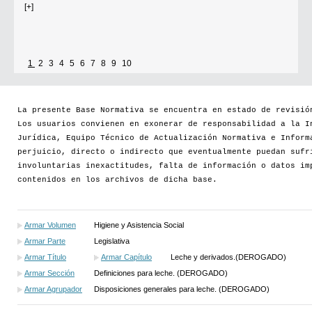
Se establece que estarán exonerados del pago de tasas y sellados los
establecimientos que soliciten el reconocimiento como Espacio Cultural
Independiente (ECI)
1
2
3
4
5
6
7
8
9
10
Por...
La presente Base Normativa se encuentra en estado de revisió
[+]
Los usuarios convienen en exonerar de responsabilidad a la I
Jurídica, Equipo Técnico de Actualización Normativa e Inform
perjuicio, directo o indirecto que eventualmente puedan sufr
involuntarias inexactitudes, falta de información o datos im
contenidos en los archivos de dicha base.
Armar Volumen
Higiene y Asistencia Social
Armar Parte
Legislativa
Armar Título
Armar Capítulo
Leche y derivados.(DEROGADO)
Armar Sección
Definiciones para leche. (DEROGADO)
Armar Agrupador
Disposiciones generales para leche. (DEROGADO)