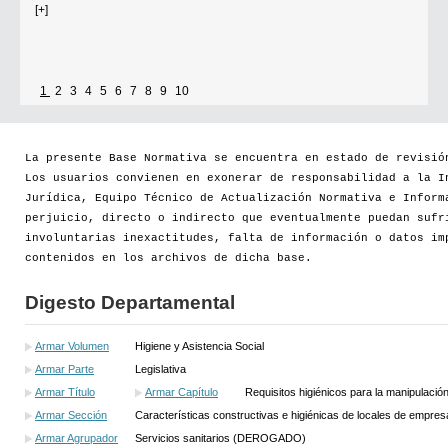
[+]
1
2
3
4
5
6
7
8
9
10
Se establece que estarán exonerados del pago de tasas y sellados los
establecimientos que soliciten el reconocimiento como Espacio Cultural
Independiente (ECI)
La presente Base Normativa se encuentra en estado de revisió
Los usuarios convienen en exonerar de responsabilidad a la I
Por...
Jurídica, Equipo Técnico de Actualización Normativa e Inform
perjuicio, directo o indirecto que eventualmente puedan sufr
[+]
involuntarias inexactitudes, falta de información o datos im
contenidos en los archivos de dicha base.
Digesto Departamental
Armar Volumen
Higiene y Asistencia Social
Armar Parte
Legislativa
Armar Título
Armar Capítulo
Requisitos higiénicos para la manipulación
Armar Sección
Características constructivas e higiénicas de locales de emp
Armar Agrupador
Servicios sanitarios (DEROGADO)