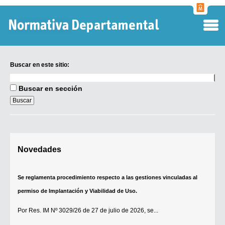
Normati
Departa
Buscar en este sitio:
Buscar
en
Buscar en sección
este
sitio:
Digesto Departamental
Novedades
TOBEFU
TOTID
Se reglamenta procedimiento respecto a las gestiones vinculadas al
Régimen Punitivo Departamental
permiso de Implantación y Viabilidad de Uso.
Buscar fuentes
Por
Res. IM Nº 3029/26
de 27 de julio de 2026, se...
Contacto