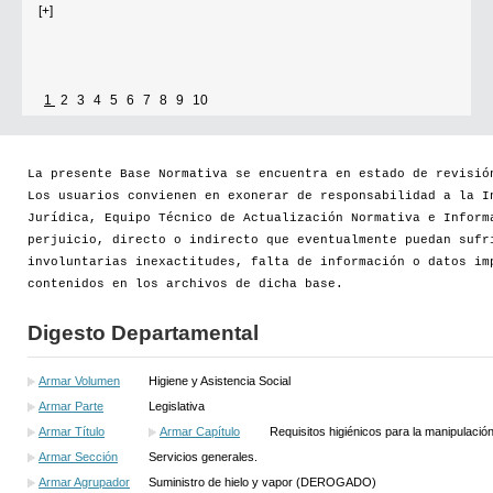
[+]
1
2
3
4
5
6
7
8
9
10
La presente Base Normativa se encuentra en estado de revisió
Los usuarios convienen en exonerar de responsabilidad a la I
Jurídica, Equipo Técnico de Actualización Normativa e Inform
perjuicio, directo o indirecto que eventualmente puedan sufr
involuntarias inexactitudes, falta de información o datos im
contenidos en los archivos de dicha base.
Digesto Departamental
Armar Volumen
Higiene y Asistencia Social
Armar Parte
Legislativa
Armar Título
Armar Capítulo
Requisitos higiénicos para la manipulación
Armar Sección
Servicios generales.
Armar Agrupador
Suministro de hielo y vapor (DEROGADO)