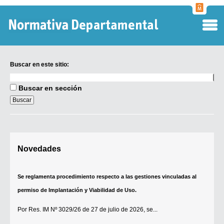
Normati
Departa
Buscar en este sitio:
Buscar
en
Buscar en sección
este
sitio:
Digesto Departamental
Novedades
TOBEFU
TOTID
Se reglamenta procedimiento respecto a las gestiones vinculadas al
Régimen Punitivo Departamental
permiso de Implantación y Viabilidad de Uso.
Buscar fuentes
Por
Res. IM Nº 3029/26
de 27 de julio de 2026, se...
Contacto