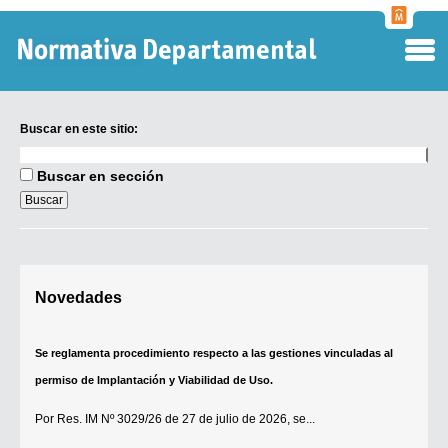
Normati
Departa
Buscar en este sitio:
Buscar
en
Buscar en sección
este
sitio:
Digesto Departamental
Novedades
TOBEFU
TOTID
Se reglamenta procedimiento respecto a las gestiones vinculadas al
Régimen Punitivo Departamental
permiso de Implantación y Viabilidad de Uso.
Buscar fuentes
Por
Res. IM Nº 3029/26
de 27 de julio de 2026, se...
Contacto