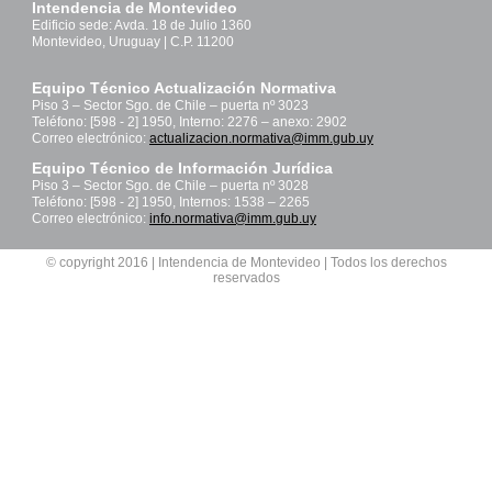
Intendencia de Montevideo
Edificio sede: Avda. 18 de Julio 1360
Montevideo, Uruguay | C.P. 11200
Equipo Técnico Actualización Normativa
Piso 3 – Sector Sgo. de Chile – puerta nº 3023
Teléfono: [598 - 2] 1950, Interno: 2276 – anexo: 2902
Correo electrónico:
actualizacion.normativa@imm.gub.uy
Equipo Técnico de Información Jurídica
Piso 3 – Sector Sgo. de Chile – puerta nº 3028
Teléfono: [598 - 2] 1950, Internos: 1538 – 2265
Correo electrónico:
info.normativa@imm.gub.uy
© copyright 2016 | Intendencia de Montevideo | Todos los derechos
reservados