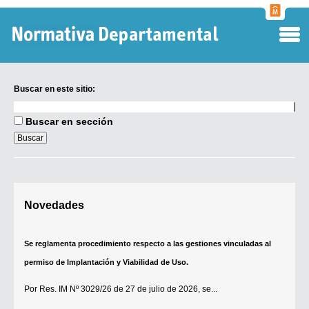
Normati
Departa
Buscar en este sitio:
Buscar
en
Buscar en sección
este
sitio:
Digesto Departamental
Novedades
TOBEFU
TOTID
Se reglamenta procedimiento respecto a las gestiones vinculadas al
Régimen Punitivo Departamental
permiso de Implantación y Viabilidad de Uso.
Buscar fuentes
Por
Res. IM Nº 3029/26
de 27 de julio de 2026, se...
Contacto