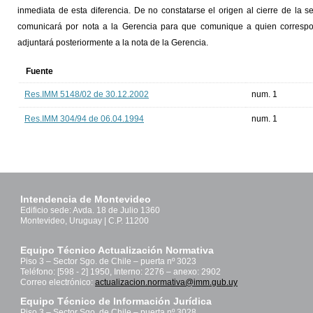
inmediata de esta diferencia. De no constatarse el origen al cierre de la se
comunicará por nota a la Gerencia para que comunique a quien correspo
adjuntará posteriormente a la nota de la Gerencia.
Fuente
Res.IMM 5148/02 de 30.12.2002
num. 1
Res.IMM 304/94 de 06.04.1994
num. 1
Intendencia de Montevideo
Edificio sede: Avda. 18 de Julio 1360
Montevideo, Uruguay | C.P. 11200
Equipo Técnico Actualización Normativa
Piso 3 – Sector Sgo. de Chile – puerta nº 3023
Teléfono: [598 - 2] 1950, Interno: 2276 – anexo: 2902
Correo electrónico:
actualizacion.normativa@imm.gub.uy
Equipo Técnico de Información Jurídica
Piso 3 – Sector Sgo. de Chile – puerta nº 3028