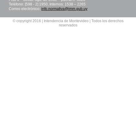
Teléfono: [598 - 2] 1950, Internos: 1538 – 2265
Correo electrónico:
info.normativa@imm.gub.uy
© copyright 2016 | Intendencia de Montevideo | Todos los derechos
reservados