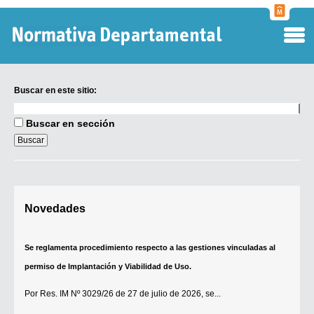
Normati
Departa
Buscar en este sitio:
Buscar
en
Buscar en sección
este
sitio:
Digesto Departamental
Novedades
TOBEFU
TOTID
Se reglamenta procedimiento respecto a las gestiones vinculadas al
Régimen Punitivo Departamental
permiso de Implantación y Viabilidad de Uso.
Buscar fuentes
Por
Res. IM Nº 3029/26
de 27 de julio de 2026, se...
Contacto