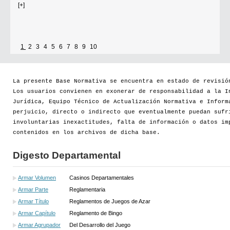
[+]
1
2
3
4
5
6
7
8
9
10
Se establece que estarán exonerados del pago de tasas y sellados los
establecimientos que soliciten el reconocimiento como Espacio Cultural
Independiente (ECI)
La presente Base Normativa se encuentra en estado de revisió
Los usuarios convienen en exonerar de responsabilidad a la I
Por...
Jurídica, Equipo Técnico de Actualización Normativa e Inform
perjuicio, directo o indirecto que eventualmente puedan sufr
[+]
involuntarias inexactitudes, falta de información o datos im
contenidos en los archivos de dicha base.
Digesto Departamental
Armar Volumen
Casinos Departamentales
Armar Parte
Reglamentaria
Armar Título
Reglamentos de Juegos de Azar
Armar Capítulo
Reglamento de Bingo
Armar Agrupador
Del Desarrollo del Juego