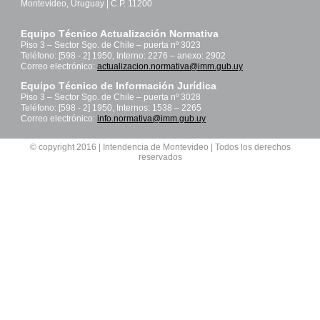
Montevideo, Uruguay | C.P. 11200
Equipo Técnico Actualización Normativa
Piso 3 – Sector Sgo. de Chile – puerta nº 3023
Teléfono: [598 - 2] 1950, Interno: 2276 – anexo: 2902
Correo electrónico:
actualizacion.normativa@imm.gub.uy
Equipo Técnico de Información Jurídica
Piso 3 – Sector Sgo. de Chile – puerta nº 3028
Teléfono: [598 - 2] 1950, Internos: 1538 – 2265
Correo electrónico:
info.normativa@imm.gub.uy
© copyright 2016 | Intendencia de Montevideo | Todos los derechos
reservados