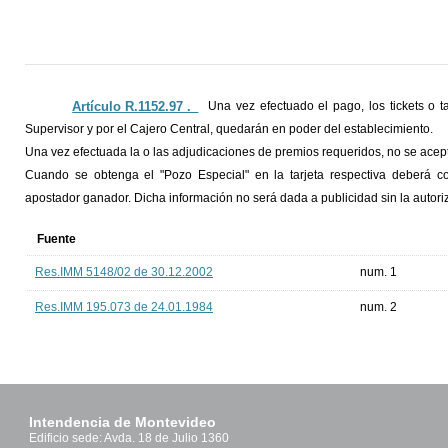
Artículo R.1152.97 ._
Una vez efectuado el pago, los tickets o t
Supervisor y por el Cajero Central, quedarán en poder del establecimiento.
Una vez efectuada la o las adjudicaciones de premios requeridos, no se ace
Cuando se obtenga el "Pozo Especial" en la tarjeta respectiva deberá c
apostador ganador. Dicha información no será dada a publicidad sin la autoriz
Fuente
Res.IMM 5148/02 de 30.12.2002
num. 1
Res.IMM 195.073 de 24.01.1984
num. 2
Intendencia de Montevideo
Edificio sede: Avda. 18 de Julio 1360