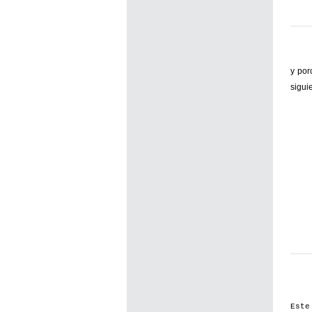
y por
sigui
Este