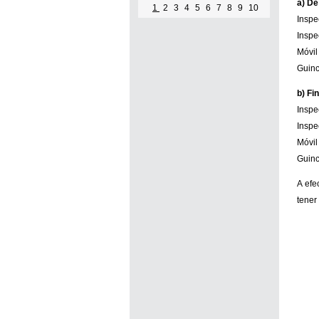
a) De
1
2
3
4
5
6
7
8
9
10
In
Ins
Móv
Guinc
b) Fi
In
Ins
Móv
Guinc
A efe
tener