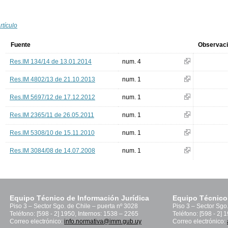
rtículo
Fuente
Observac
Res.IM 134/14 de 13.01.2014
num. 4
Res.IM 4802/13 de 21.10.2013
num. 1
Res.IM 5697/12 de 17.12.2012
num. 1
Res.IM 2365/11 de 26.05.2011
num. 1
Res.IM 5308/10 de 15.11.2010
num. 1
Res.IM 3084/08 de 14.07.2008
num. 1
Equipo Técnico de Información Jurídica
Equipo Técnico
Piso 3 – Sector Sgo. de Chile – puerta nº 3028
Piso 3 – Sector Sgo
Teléfono: [598 - 2] 1950, Internos: 1538 – 2265
Teléfono: [598 - 2] 
Correo electrónico:
info.normativa@imm.gub.uy
Correo electrónico: