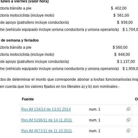
 lunes a viernes (valor hora)
spector/a tránsito a pie $ 402,00
pector/a motociclista (incluye moto) $ 561,00
il de apoyo (patrullero incluye conductor/a) $ 939,00
he (vehículo equipado incluye un/una conductor/a y un/una operario/a) $ 1.704,
n de semana y feriados
spector/a tránsito a pie $ 560,00
pector/a motociclista (incluye moto) $ 848,00
il de apoyo (patrullero incluye conductor/a) $ 1.137,00
he (vehículo equipado incluye un/una conductor/a y un/una operario/a) $ 1.958,
ctos de determinar el monto que corresponde abonar a los/las funcionarios/as ins
 en cuenta que los valores fijados en los literales a) y b) son nominales.-
Fuente
O
Res.IM 134/14 de 13.01.2014
num. 1
Res.IM 5196/11 de 14.11.2011
num. 1
Res.IM 4671/11 de 11.10.2011
num. 1