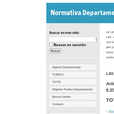
La p
Buscar en este sitio:
Los 
Buscar
Jurí
en
Buscar en sección
este
perj
sitio:
invo
cont
Digesto Departamental
Las
TOBEFU
TOTID
Ant
e I
Régimen Punitivo Departamental
Buscar fuentes
TO
Contacto
Arm