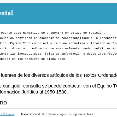
Normativa
Departamental
resente Base Normativa se encuentra en estado de revisión.
usuarios convienen en exonerar de responsabilidad a la Intendenc
dica, Equipo Técnico de Actualización Normativa e Información Ju
uicio, directo o indirecto que eventualmente puedan sufrir espec
luntarias inexactitudes, falta de información o datos imperfecto
enidos en los archivos de dicha base.
 fuentes de los diversos artículos de los Textos Ordenad
e cualquier consulta se puede contactar con el
Equipo T
nformación Jurídica
al 1950 1538.
TID
ar Volumen
Texto Ordenado de Tributos e Ingresos Departamentales