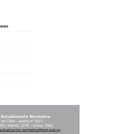
iones
 Actualización Normativa
. de Chile – puerta nº 3023
1950, Interno: 2276 – anexo: 2902
actualizacion.normativa@imm.gub.uy