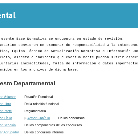
Normativa
Departamental
resente Base Normativa se encuentra en estado de revisión.
usuarios convienen en exonerar de responsabilidad a la Intendenc
dica, Equipo Técnico de Actualización Normativa e Información Ju
uicio, directo o indirecto que eventualmente puedan sufrir espec
luntarias inexactitudes, falta de información o datos imperfecto
enidos en los archivos de dicha base.
esto Departamental
ar Volumen
Relación Funcional
r Libro
De la relación funcional
ar Parte
Reglamentaria
r Título
Armar Capítulo
De los concursos
ar Sección
De los componentes de los concursos
ar Agrupador
De los concursos internos