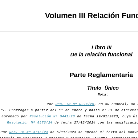
Volumen III Relación Fun
Libro III
De la relación funcional
Parte Reglamentaria
Título Único
Nota:
Por
Res. IM Nº 0274/25
, en su numeral, se 
1º-. Prorrogar a partir del 1º de enero y hasta el 31 de diciemb
aprobado por
Resolución Nº 0441/23
de fecha 19/01/2023, cuya úl
Resolución Nº 0973/24
de fecha 27/02/2024 con las modificacio
Por
Res. IM Nº 4716/24
de 6/11/2024 se aprobó el texto del Conve