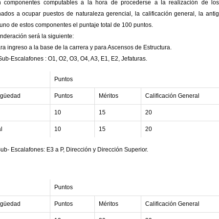
 componentes computables a la hora de procederse a la realización de los
nados a ocupar puestos de naturaleza gerencial, la calificación general, la anti
uno de estos componentes el puntaje total de 100 puntos.
nderación será la siguiente:
ara ingreso a la base de la carrera y para Ascensos de Estructura.
 Sub-Escalafones : O1, O2, O3, O4, A3, E1, E2, Jefaturas.
Puntos
igüedad
Puntos
Méritos
Calificación General
10
15
20
l
10
15
20
Sub- Escalafones: E3 a P, Dirección y Dirección Superior.
Puntos
igüedad
Puntos
Méritos
Calificación General