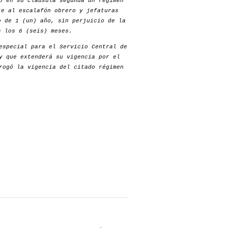
o en su cláusula segunda un régimen
te al escalafón obrero y jefaturas
o de 1 (un) año, sin perjuicio de la
s los 6 (seis) meses.
especial para el Servicio Central de
y que extenderá su vigencia por el
rogó la vigencia del citado régimen