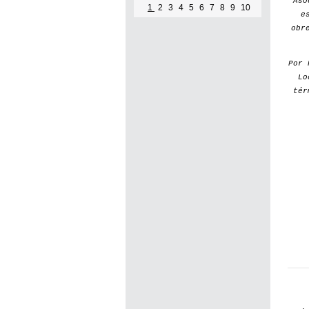
Aso
1
2
3
4
5
6
7
8
9
10
e
obr
Por
Lo
tér