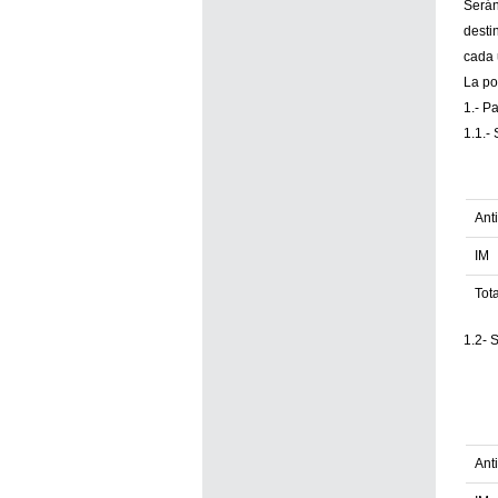
Serán
desti
cada 
La po
1.- P
1.1.-
Ant
IM
Tota
1.2- 
Ant