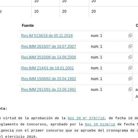
10
20
20
l
10
20
20
Fuente
O
Res.IM 5138/18 de 05.11.2018
num. 1
Res.IMM 2633/07 de 16.07.2007
num. 1
Res.IMM 3510/06 de 14.08.2006
num. 1
Res.IMM 214/01 de 18.01.2001
num. 1
Res.IMM 1508/92 de 20.04.1992
num. 1
Res.IMM 2913/91 de 13.06.1991
num. 1
a
A
ota:
n virtud de la aprobación de la
Res IM Nº 5797/18
, de fecha 10 d
eglamento de Concursos, aprobado por la
Res IM 5138/18
de fecha 5
igencia con el primer concurso que se apruebe del cronograma de 
el ejercicio 2019.