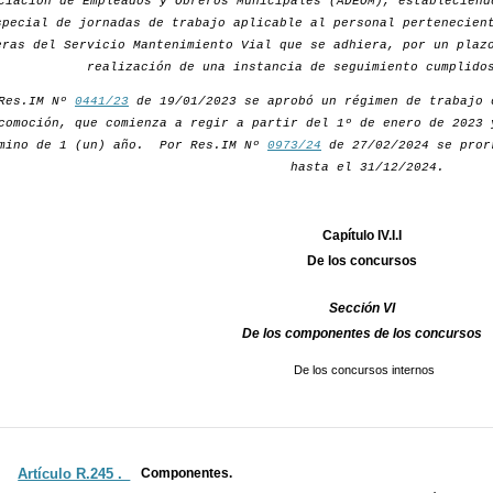
ciación de Empleados y Obreros Municipales (ADEOM), estableciend
special de jornadas de trabajo aplicable al personal pertenecien
eras del Servicio Mantenimiento Vial que se adhiera, por un plaz
realización de una instancia de seguimiento cumplido
 Res.IM Nº
0441/23
de 19/01/2023 se aprobó un régimen de trabajo 
comoción, que comienza a regir a partir del 1º de enero de 2023 
mino de 1 (un) año. Por Res.IM Nº
0973/24
de 27/02/2024 se pror
hasta el 31/12/2024.
Capítulo IV.I.I
De los concursos
Sección VI
De los componentes de los concursos
De los concursos internos
Artículo R.245 ._
Componentes.