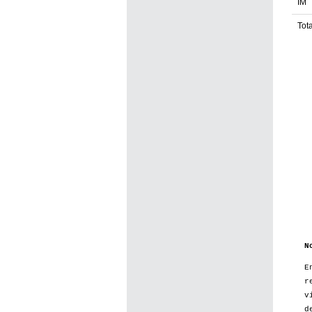
IM
Tota
N
E
r
v
d