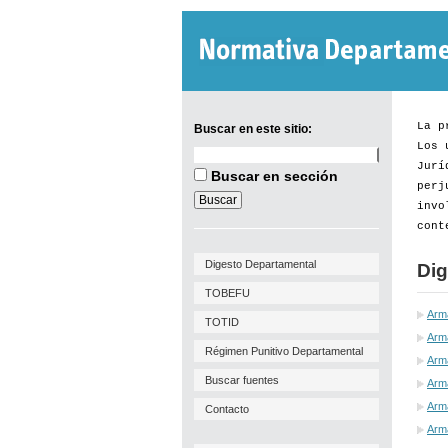
La p
Buscar en este sitio:
Los 
Buscar
Jurí
en
Buscar en sección
este
perj
sitio:
invo
cont
Digesto Departamental
Dig
TOBEFU
Arm
TOTID
Arma
Régimen Punitivo Departamental
Arm
Buscar fuentes
Arma
Arm
Contacto
Arm