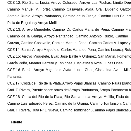
CCZ 12: Río Santa Lucía, Arroyo Colorado, Arroyo Las Piedras, Límite Dep
Camino Manuel M. Fortet, Camino Casavalle, Avda. Gral. Eugenio Garz
Antonio Rubio, Arroyo Pantanoso, Camino de la Granja, Camino Luis Eduar
Pista de Regatas y Arroyo Melilla.
CCZ 13: Arroyo Miguelete, Camino Dr. Carlos María de Pena, Camino Fra
Camino de la Granja, Arroyo Pantanoso, Camino Antonio Rubio, Camino F
Garzón, Camino Casavalle, Camino Manuel Fortet, Camino Carlos A. López y 
CCZ 14: Bahía, Arroyo Miguelete, Carlos María de Pena, Camino Lecocq, Ruta 
CCZ 15: Arroyo Miguelete, Bvar. José Batlle y Ordóñez, San Martín, Fomento
García Peña, Manuel Herrero y Espinosa, Cisplatina y Avda. Lucas Obes.
CCZ 16: Bahía, Arroyo Miguelete, Avda. Lucas Obes, Cisplatina, Avda. Millá
Panamá.
CCZ 17: Costa del Río de la Plata, Arroyo Pajas Blancas, Camino Pajas Blan
Gral. F. Rivera, Puente sobre brazo del Arroyo Pantanoso, Arroyo Pantanoso h
CCZ 18: Costa del Río de la Plata, Río Santa Lucía, Arroyo Melilla, Pista d
Camino Luis Eduardo Pérez, Camino de la Granja, Camino Tomkinson, Camino
Gral. F. Rivera, Ruta Nº 1 Nueva, Camino Tomkinson, Camino Pajas Blancas, 
Fuente