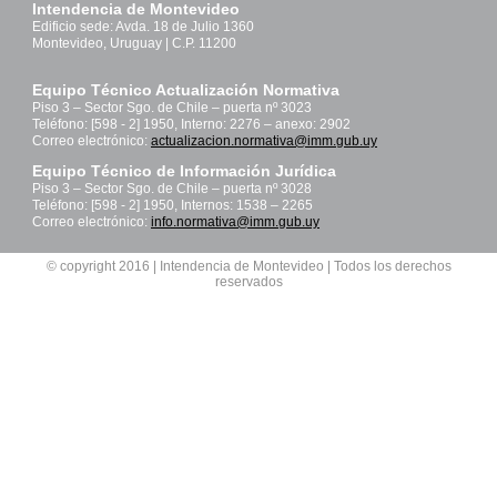
Intendencia de Montevideo
Edificio sede: Avda. 18 de Julio 1360
Montevideo, Uruguay | C.P. 11200
Equipo Técnico Actualización Normativa
Piso 3 – Sector Sgo. de Chile – puerta nº 3023
Teléfono: [598 - 2] 1950, Interno: 2276 – anexo: 2902
Correo electrónico:
actualizacion.normativa@imm.gub.uy
Equipo Técnico de Información Jurídica
Piso 3 – Sector Sgo. de Chile – puerta nº 3028
Teléfono: [598 - 2] 1950, Internos: 1538 – 2265
Correo electrónico:
info.normativa@imm.gub.uy
© copyright 2016 | Intendencia de Montevideo | Todos los derechos
reservados