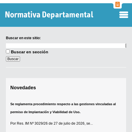
Normati
Departa
Buscar en este sitio:
Buscar
en
Buscar en sección
este
sitio:
Digesto Departamental
Novedades
TOBEFU
TOTID
Se reglamenta procedimiento respecto a las gestiones vinculadas al
Régimen Punitivo Departamental
permiso de Implantación y Viabilidad de Uso.
Buscar fuentes
Por
Res. IM Nº 3029/26
de 27 de julio de 2026, se...
Contacto