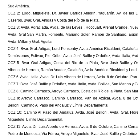
Sud América.
CCZ 2: Ejido, Miguelete, Dr. Javier Barrios Amorin, Yaguarón, Av. de las
Caseros, Bvar. Gral. Artigas y Costa del Río de la Plata.
CCZ 3: Avda. Agraciada, Avda. de las Leyes , Hocquart, Arenal Grande, Nuev
Avda. Gral San Martín, Fomento, Mariano Soler, Ramón de Santiago, Espin
Avda. Millán y Gral. Aguilar.
CCZ 4: Bvar. Gral. Artigas, Lord Ponsonby, Avda. Américo Ricaldoni, Cataluña
Demóstenes, Estivao, Pte. Oribe, Avda. José Batlle y Ordóñez, Avda. Italia, Av
CCZ 5: Bvar. Gral Artigas, Costa del Río de la Plata, Bvar. José Batlle y O
Alberto de Herrera, Ramón Anador, Cataluña, Avda. Américo Ricaldoni y Lord
CCZ 6: Avda. Italia, Avda. Dr. Luis Alberto de Herrera, Avda. 8 de Octubre, Pa
CCZ 7: Bvar. José Batlle y Ordoñez, Avda. Italia, Avda. Bolivia, San Marino y C
CCZ 8: Camino Carrasco, Arroyo Carrasco, Costa del Río de la Plata, San Marino,
CCZ 9: Arroyo Carrasco, Camino Carrasco, Pan de Azúcar, Avda. 8 de Octu
Belloni, Camino Al Paso del Andaluz y Límite Departamental.
CCZ 10: Camino Al Paso del Andaluz, Avda. José Belloni, Avda. Gral. Flore
Miguelete, Límite Departamental.
CCZ 11: Avda. Dr. Luis Alberto de Herrera, Avda. 8 de Octubre, Camino Corrale
Pedro de Mendoza, Vía Férrea, Arroyo Miguelete, Bvar. José Batlle y Ordóñez