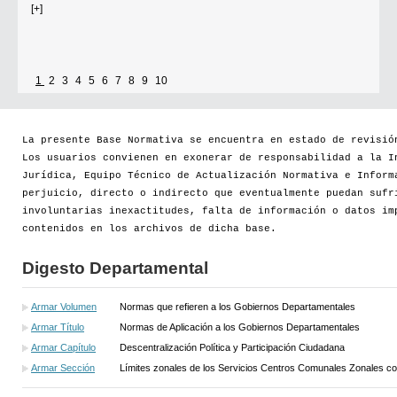
[+]
1
2
3
4
5
6
7
8
9
10
La presente Base Normativa se encuentra en estado de revisió
Los usuarios convienen en exonerar de responsabilidad a la I
Jurídica, Equipo Técnico de Actualización Normativa e Inform
perjuicio, directo o indirecto que eventualmente puedan sufr
involuntarias inexactitudes, falta de información o datos im
contenidos en los archivos de dicha base.
Digesto Departamental
Armar Volumen
Normas que refieren a los Gobiernos Departamentales
Armar Título
Normas de Aplicación a los Gobiernos Departamentales
Armar Capítulo
Descentralización Política y Participación Ciudadana
Armar Sección
Límites zonales de los Servicios Centros Comunales Zonales co