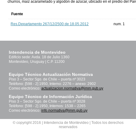
churros, maíz acaramelado y algodón de azúcar, ubicado en el predio del Pa
Fuente
Res.Departamento 267/12/2500 de 18.05.2012
num. 1
Intendencia de Montevideo
Edificio sede: Avda. 18 de Julio 1360
Montevideo, Uruguay | C.P. 11200
Equipo Técnico Actualización Normativa
Piso 3 – Sector Sgo. de Chile – puerta nº 3023
Teléfono: [598 - 2] 1950, Interno: 2276 – anexo: 2902
Correo electrónico:
actualizacion.normativa@imm.gub.uy
Equipo Técnico de Información Jurídica
Piso 3 – Sector Sgo. de Chile – puerta nº 3028
Teléfono: [598 - 2] 1950, Internos: 1538 – 2265
Correo electrónico:
info.normativa@imm.gub.uy
© copyright 2016 | Intendencia de Montevideo | Todos los derechos
reservados