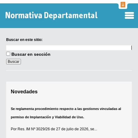
Normati
Departa
Buscar en este sitio:
Buscar
en
Buscar en sección
este
sitio:
Digesto Departamental
Novedades
TOBEFU
TOTID
Se reglamenta procedimiento respecto a las gestiones vinculadas al
Régimen Punitivo Departamental
permiso de Implantación y Viabilidad de Uso.
Buscar fuentes
Por
Res. IM Nº 3029/26
de 27 de julio de 2026, se...
Contacto