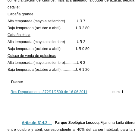
comercialización de churros, maíz acaramelado, algodón de azúcar, bebidas 
detalle:
Cabaña grande
Alta temporada (mayo a setiembre).............UR 7
Baja temporada (octubre a abril).................UR 2.80
Cabaña chica
Alta temporada (mayo a setiembre).............UR 2
Baja temporada (octubre a abril).................UR 0.80
Quisco de venta de golosinas
Alta temporada (mayo a setiembre).............UR 3
Baja temporada (octubre a abril).................UR 1.20
Fuente
Res.Departamento 372/11/2500 de 16.06.2011
num. 1
Artículo 614.2 ._
Parque Zoológico Lecocq.
Fijar una tarifa dif
entre octubre y abril, correspondiente al 40% del canon habitual, para la