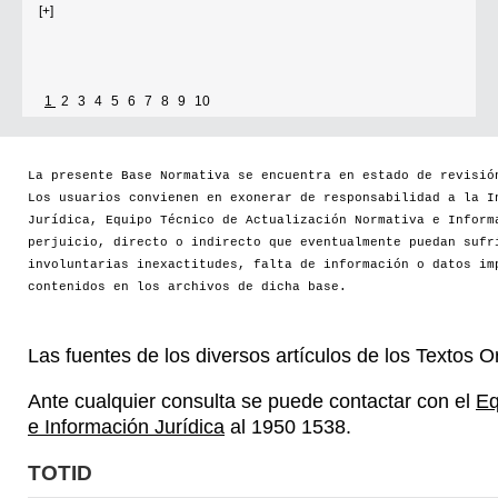
[+]
1
2
3
4
5
6
7
8
9
10
La presente Base Normativa se encuentra en estado de revisió
Los usuarios convienen en exonerar de responsabilidad a la I
Jurídica, Equipo Técnico de Actualización Normativa e Inform
perjuicio, directo o indirecto que eventualmente puedan sufr
involuntarias inexactitudes, falta de información o datos im
contenidos en los archivos de dicha base.
Las fuentes de los diversos artículos de los Textos 
Ante cualquier consulta se puede contactar con el
Eq
e Información Jurídica
al 1950 1538.
TOTID