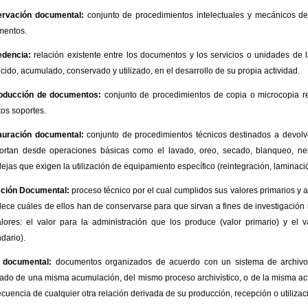
ervación documental:
conjunto de procedimientos intelectuales y mecánicos de
mentos.
edencia:
relación existente entre los documentos y los servicios o unidades de 
cido, acumulado, conservado y utilizado, en el desarrollo de su propia actividad.
oducción de documentos:
conjunto de procedimientos de copia o microcopia re
tos soportes.
auración documental:
conjunto de procedimientos técnicos destinados a devolv
rtan desde operaciones básicas como el lavado, oreo, secado, blanqueo, nebu
ejas que exigen la utilización de equipamiento específico (reintegración, laminació
cción Documental:
proceso técnico por el cual cumplidos sus valores primarios y 
lece cuáles de ellos han de conservarse para que sirvan a fines de investigación 
lores: el valor para la administración que los produce (valor primario) y el v
dario).
e documental:
documentos organizados de acuerdo con un sistema de archiv
tado de una misma acumulación, del mismo proceso archivístico, o de la misma act
cuencia de cualquier otra relación derivada de su producción, recepción o utilizac