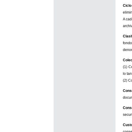
Ciclo
elimi
A cad
archiv
Clasi
fondo
denom
Cole
(1) C
lo ta
(2) C
Cons
docu
Cons
secun
Custo
conse