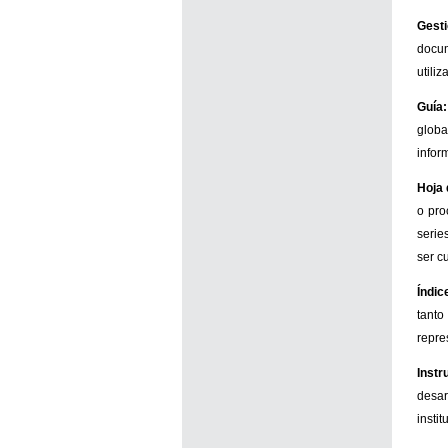
Gest
docum
utili
Guía:
globa
infor
Hoja 
o pro
serie
ser c
Índic
tanto
repre
Instr
desar
insti