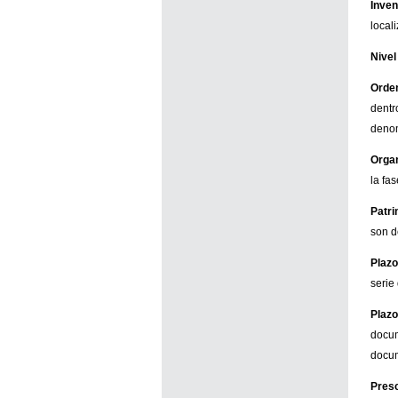
Inven
local
Nivel
Orde
dentr
denom
Orga
la fas
Patri
son d
Plazo
serie
Plazo
docum
docum
Presc