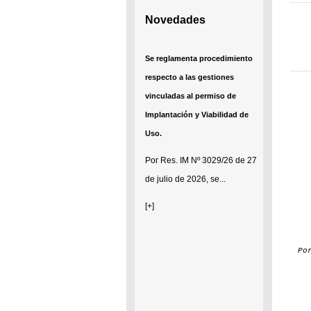
Novedades
Se establece que estarán
exonerados del pago de tasas y
sellados los establecimientos
que soliciten el reconocimiento
como Espacio Cultural
Independiente (ECI)
Por...
[+]
Po