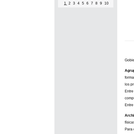
1
2
3
4
5
6
7
8
9
10
Gobie
Agru
forma
los p
Entre
comp
Entre
Archi
físic
Para 