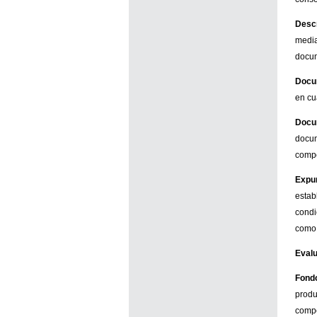
Desc
median
docum
Docu
en cu
Docu
docum
compe
Expu
estab
condi
como 
Evalu
Fond
produ
compe