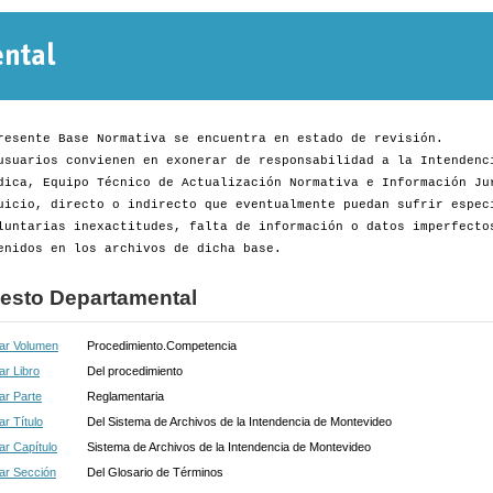
Normativa
Departamental
resente Base Normativa se encuentra en estado de revisión.
usuarios convienen en exonerar de responsabilidad a la Intendenc
dica, Equipo Técnico de Actualización Normativa e Información Ju
uicio, directo o indirecto que eventualmente puedan sufrir espec
luntarias inexactitudes, falta de información o datos imperfecto
enidos en los archivos de dicha base.
esto Departamental
ar Volumen
Procedimiento.Competencia
r Libro
Del procedimiento
ar Parte
Reglamentaria
r Título
Del Sistema de Archivos de la Intendencia de Montevideo
r Capítulo
Sistema de Archivos de la Intendencia de Montevideo
ar Sección
Del Glosario de Términos