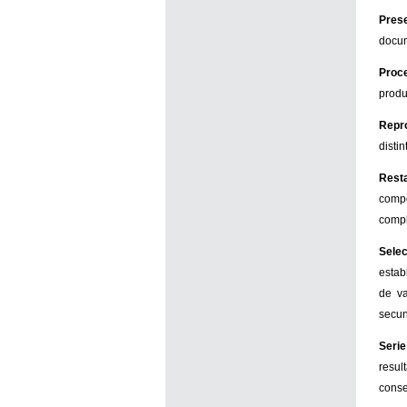
Pres
docu
Proc
produ
Repr
distin
Rest
compo
compl
Sele
estab
de va
secun
Seri
resul
conse