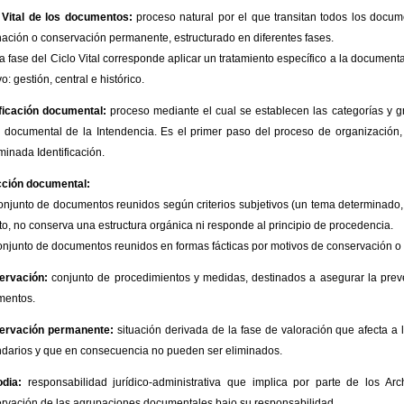
 Vital de los documentos:
proceso natural por el que transitan todos los docu
nación o conservación permanente, estructurado en diferentes fases.
a fase del Ciclo Vital corresponde aplicar un tratamiento específico a la document
o: gestión, central e histórico.
ficación documental:
proceso mediante el cual se establecen las categorías y gru
 documental de la Intendencia. Es el primer paso del proceso de organización, d
inada Identificación.
cción documental:
onjunto de documentos reunidos según criterios subjetivos (un tema determinado, el
nto, no conserva una estructura orgánica ni responde al principio de procedencia.
onjunto de documentos reunidos en formas fácticas por motivos de conservación o p
ervación:
conjunto de procedimientos y medidas, destinados a asegurar la preven
mentos.
ervación permanente:
situación derivada de la fase de valoración que afecta 
darios y que en consecuencia no pueden ser eliminados.
dia:
responsabilidad jurídico-administrativa que implica por parte de los Ar
rvación de las agrupaciones documentales bajo su responsabilidad.