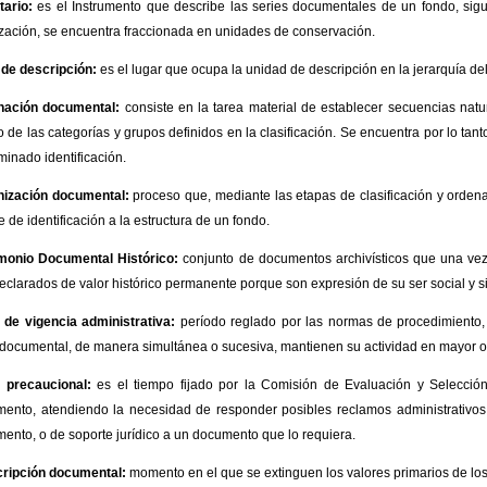
tario:
es el Instrumento que describe las series documentales de un fondo, sig
ización, se encuentra fraccionada en unidades de conservación.
 de descripción:
es el lugar que ocupa la unidad de descripción en la jerarquía de
nación documental:
consiste en la tarea material de establecer secuencias natur
o de las categorías y grupos definidos en la clasificación. Se encuentra por lo tanto
inado identificación.
nización documental:
proceso que, mediante las etapas de clasificación y ordena
e de identificación a la estructura de un fondo.
monio Documental Histórico:
conjunto de documentos archivísticos que una vez 
eclarados de valor histórico permanente porque son expresión de su ser social y s
 de vigencia administrativa:
período reglado por las normas de procedimiento, 
 documental, de manera simultánea o sucesiva, mantienen su actividad en mayor 
 precaucional:
es el tiempo fijado por la Comisión de Evaluación y Selecci
ento, atendiendo la necesidad de responder posibles reclamos administrativos 
ento, o de soporte jurídico a un documento que lo requiera.
ripción documental:
momento en el que se extinguen los valores primarios de lo