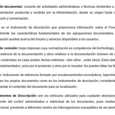
ión documental:
conjunto de actividades administrativas y técnicas tendientes a 
entación producida y recibida por la Administración, desde su origen hasta su 
zación y conservación.
es el instrumento de descripción que proporciona información sobre el Fon
lmente las características fundamentales de las agrupaciones documentales, l
mación auxiliar acerca del horario y servicios disponibles a los usuarios.
de remisión:
hojas impresas cuya normalización es competencia del Archivólogo, e
cedencia de la documentación y otros relativos a la documentación (número de 
s contenidas en cada unidad, fechas extremas - sólo años -, entre otros). Estos 
umplimentados, unos por el productor y otros por el receptor. No pueden faltar las 
e:
instrumento de referencia formado por encabezamientos onomásticos, toponími
 en los propios documentos como en los instrumentos de descripción; consistent
sentar el contenido del documento para su localización.
umentos de Descripción:
son los vehículos utilizados para cualquier descripci
rollo del control administrativo e intelectual de los documentos, pues medi
tucional, previendo a diferentes niveles las interrogaciones susceptibles de ser pla