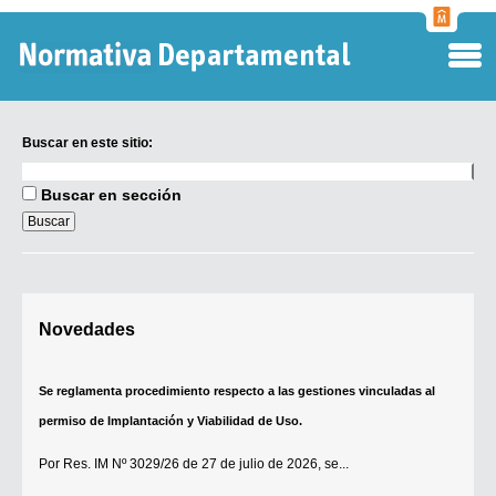
Normati
Departa
Buscar en este sitio:
Buscar
en
Buscar en sección
este
Se reglamenta procedimiento respecto a las gestiones vinculadas al
sitio:
permiso de Implantación y Viabilidad de Uso.
Por
Res. IM Nº 3029/26
de 27 de julio de 2026, se...
Digesto Departamental
[+]
Novedades
TOBEFU
TOTID
Régimen Punitivo Departamental
Se establece que estarán exonerados del pago de tasas y sellados los
Buscar fuentes
establecimientos que soliciten el reconocimiento como Espacio Cultural
Contacto
Independiente (ECI)