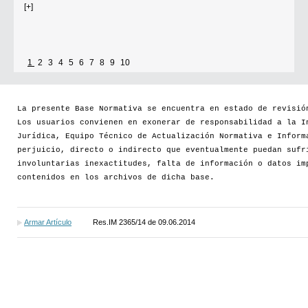
[+]
1
2
3
4
5
6
7
8
9
10
La presente Base Normativa se encuentra en estado de revisió
Los usuarios convienen en exonerar de responsabilidad a la I
Jurídica, Equipo Técnico de Actualización Normativa e Inform
perjuicio, directo o indirecto que eventualmente puedan sufr
involuntarias inexactitudes, falta de información o datos im
contenidos en los archivos de dicha base.
Armar Artículo
Res.IM 2365/14 de 09.06.2014