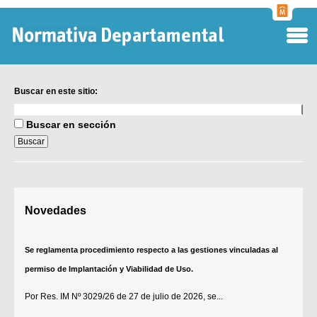
Normati
Departa
Buscar en este sitio:
Buscar
en
Buscar en sección
este
sitio:
Digesto Departamental
Novedades
TOBEFU
TOTID
Se reglamenta procedimiento respecto a las gestiones vinculadas al
Régimen Punitivo Departamental
permiso de Implantación y Viabilidad de Uso.
Buscar fuentes
Por
Res. IM Nº 3029/26
de 27 de julio de 2026, se...
Contacto