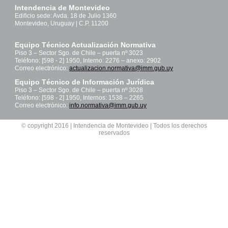
Intendencia de Montevideo
Edificio sede: Avda. 18 de Julio 1360
Montevideo, Uruguay | C.P. 11200
Equipo Técnico Actualización Normativa
Piso 3 – Sector Sgo. de Chile – puerta nº 3023
Teléfono: [598 - 2] 1950, Interno: 2276 – anexo: 2902
Correo electrónico:
actualizacion.normativa@imm.gub.uy
Equipo Técnico de Información Jurídica
Piso 3 – Sector Sgo. de Chile – puerta nº 3028
Teléfono: [598 - 2] 1950, Internos: 1538 – 2265
Correo electrónico:
info.normativa@imm.gub.uy
© copyright 2016 | Intendencia de Montevideo | Todos los derechos
reservados