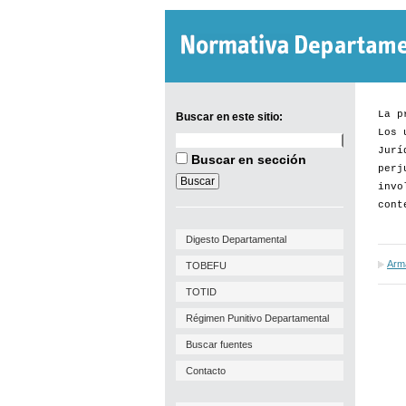
La p
Buscar en este sitio:
Los 
Buscar
Jurí
en
Buscar en sección
este
perj
sitio:
invo
cont
Digesto Departamental
Arma
TOBEFU
TOTID
Régimen Punitivo Departamental
Buscar fuentes
Contacto