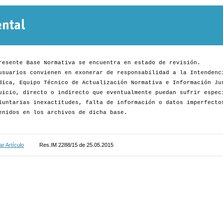
Normativa
Departamental
resente Base Normativa se encuentra en estado de revisión.
usuarios convienen en exonerar de responsabilidad a la Intendenc
dica, Equipo Técnico de Actualización Normativa e Información Ju
uicio, directo o indirecto que eventualmente puedan sufrir espec
luntarias inexactitudes, falta de información o datos imperfecto
enidos en los archivos de dicha base.
r Artículo
Res.IM 2288/15 de 25.05.2015