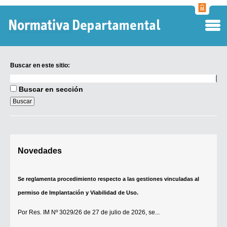
Normati
Departa
Buscar en este sitio:
Buscar
en
Buscar en sección
este
sitio:
Digesto Departamental
Novedades
TOBEFU
TOTID
Se reglamenta procedimiento respecto a las gestiones vinculadas al
Régimen Punitivo Departamental
permiso de Implantación y Viabilidad de Uso.
Buscar fuentes
Por
Res. IM Nº 3029/26
de 27 de julio de 2026, se...
Contacto