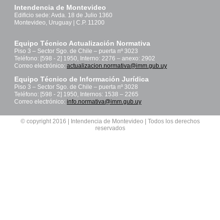
Intendencia de Montevideo
Edificio sede: Avda. 18 de Julio 1360
Montevideo, Uruguay | C.P. 11200
Equipo Técnico Actualización Normativa
Piso 3 – Sector Sgo. de Chile – puerta nº 3023
Teléfono: [598 - 2] 1950, Interno: 2276 – anexo: 2902
Correo electrónico:
actualizacion.normativa@imm.gub.uy
Equipo Técnico de Información Jurídica
Piso 3 – Sector Sgo. de Chile – puerta nº 3028
Teléfono: [598 - 2] 1950, Internos: 1538 – 2265
Correo electrónico:
info.normativa@imm.gub.uy
© copyright 2016 | Intendencia de Montevideo | Todos los derechos
reservados