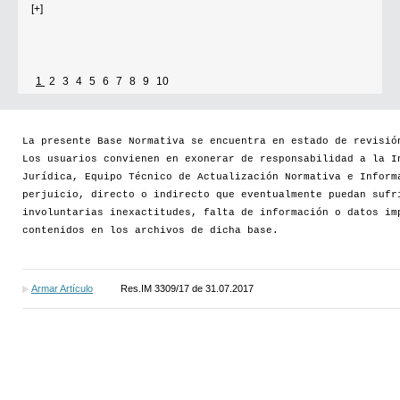
[+]
1
2
3
4
5
6
7
8
9
10
La presente Base Normativa se encuentra en estado de revisió
Los usuarios convienen en exonerar de responsabilidad a la I
Jurídica, Equipo Técnico de Actualización Normativa e Inform
perjuicio, directo o indirecto que eventualmente puedan sufr
involuntarias inexactitudes, falta de información o datos im
contenidos en los archivos de dicha base.
Armar Artículo
Res.IM 3309/17 de 31.07.2017