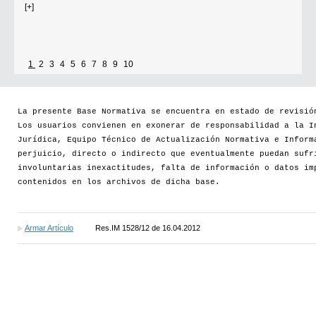
[+]
1
2
3
4
5
6
7
8
9
10
La presente Base Normativa se encuentra en estado de revisió
Los usuarios convienen en exonerar de responsabilidad a la I
Jurídica, Equipo Técnico de Actualización Normativa e Inform
perjuicio, directo o indirecto que eventualmente puedan sufr
involuntarias inexactitudes, falta de información o datos im
contenidos en los archivos de dicha base.
Armar Artículo
Res.IM 1528/12 de 16.04.2012