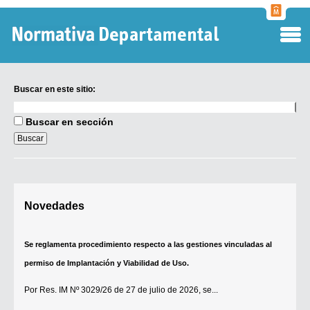
Normati
Departa
Buscar en este sitio:
Buscar
en
Buscar en sección
este
sitio:
Digesto Departamental
Novedades
TOBEFU
TOTID
Se reglamenta procedimiento respecto a las gestiones vinculadas al
Régimen Punitivo Departamental
permiso de Implantación y Viabilidad de Uso.
Buscar fuentes
Por
Res. IM Nº 3029/26
de 27 de julio de 2026, se...
Contacto