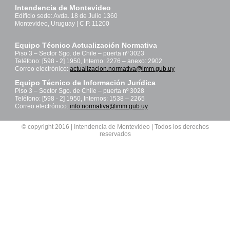
Intendencia de Montevideo
Edificio sede: Avda. 18 de Julio 1360
Montevideo, Uruguay | C.P. 11200
Equipo Técnico Actualización Normativa
Piso 3 – Sector Sgo. de Chile – puerta nº 3023
Teléfono: [598 - 2] 1950, Interno: 2276 – anexo: 2902
Correo electrónico:
actualizacion.normativa@imm.gub.uy
Equipo Técnico de Información Jurídica
Piso 3 – Sector Sgo. de Chile – puerta nº 3028
Teléfono: [598 - 2] 1950, Internos: 1538 – 2265
Correo electrónico:
info.normativa@imm.gub.uy
© copyright 2016 | Intendencia de Montevideo | Todos los derechos
reservados