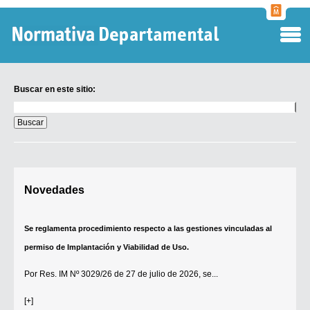
Normati
Departa
Buscar en este sitio:
Buscar
en
este
sitio:
Digesto Departamental
Novedades
TOBEFU
TOTID
Se reglamenta procedimiento respecto a las gestiones vinculadas al
Régimen Punitivo Departamental
permiso de Implantación y Viabilidad de Uso.
Buscar fuentes
Por
Res. IM Nº 3029/26
de 27 de julio de 2026, se...
Contacto
[+]