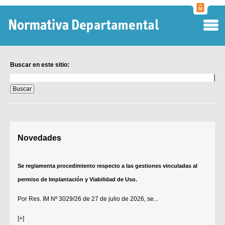
Normati
Departa
Buscar en este sitio:
Buscar
en
este
sitio:
Digesto Departamental
Novedades
TOBEFU
TOTID
Se reglamenta procedimiento respecto a las gestiones vinculadas al
Régimen Punitivo Departamental
permiso de Implantación y Viabilidad de Uso.
Buscar fuentes
Por
Res. IM Nº 3029/26
de 27 de julio de 2026, se...
Contacto
[+]