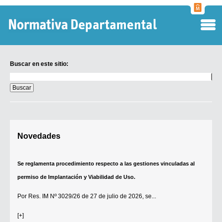
Normati
Departa
Buscar en este sitio:
Buscar
en
este
sitio:
Digesto Departamental
Novedades
TOBEFU
TOTID
Se reglamenta procedimiento respecto a las gestiones vinculadas al
Régimen Punitivo Departamental
permiso de Implantación y Viabilidad de Uso.
Buscar fuentes
Por
Res. IM Nº 3029/26
de 27 de julio de 2026, se...
Contacto
[+]