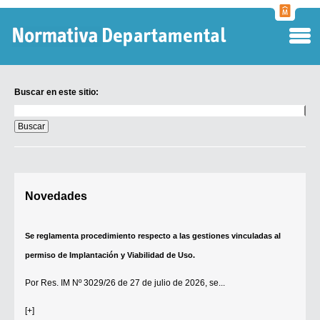
Normati
Departa
Buscar en este sitio:
Buscar
en
este
sitio:
Digesto Departamental
Novedades
TOBEFU
TOTID
Se reglamenta procedimiento respecto a las gestiones vinculadas al
Régimen Punitivo Departamental
permiso de Implantación y Viabilidad de Uso.
Buscar fuentes
Por
Res. IM Nº 3029/26
de 27 de julio de 2026, se...
Contacto
[+]