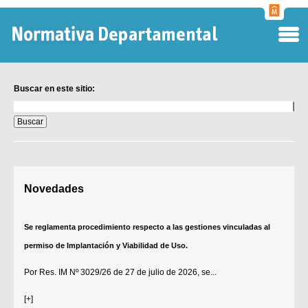
Normati
Departa
Buscar en este sitio:
Buscar
en
este
sitio:
Digesto Departamental
Novedades
TOBEFU
TOTID
Se reglamenta procedimiento respecto a las gestiones vinculadas al
Régimen Punitivo Departamental
permiso de Implantación y Viabilidad de Uso.
Buscar fuentes
Por
Res. IM Nº 3029/26
de 27 de julio de 2026, se...
Contacto
[+]