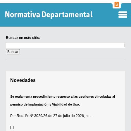
Normati
Departa
Buscar en este sitio:
Buscar
en
este
sitio:
Digesto Departamental
Novedades
TOBEFU
TOTID
Se reglamenta procedimiento respecto a las gestiones vinculadas al
Régimen Punitivo Departamental
permiso de Implantación y Viabilidad de Uso.
Buscar fuentes
Por
Res. IM Nº 3029/26
de 27 de julio de 2026, se...
Contacto
[+]