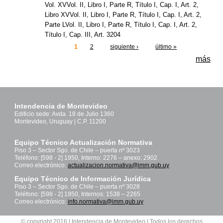
Vol. XVVol. II, Libro I, Parte R, Título I, Cap. I, Art. 2,
Libro XVVol. II, Libro I, Parte R, Título I, Cap. I, Art. 2,
Parte LVol. II, Libro I, Parte R, Título I, Cap. I, Art. 2,
Título I, Cap. III, Art. 3204
1
2
siguiente ›
último »
Páginas
más
Intendencia de Montevideo
Edificio sede: Avda. 18 de Julio 1360
Montevideo, Uruguay | C.P. 11200
Equipo Técnico Actualización Normativa
Piso 3 – Sector Sgo. de Chile – puerta nº 3023
Teléfono: [598 - 2] 1950, Interno: 2276 – anexo: 2902
Correo electrónico:
actualizacion.normativa@imm.gub.uy
Equipo Técnico de Información Jurídica
Piso 3 – Sector Sgo. de Chile – puerta nº 3028
Teléfono: [598 - 2] 1950, Internos: 1538 – 2265
Correo electrónico:
info.normativa@imm.gub.uy
© copyright 2016 | Intendencia de Montevideo | Todos los derechos