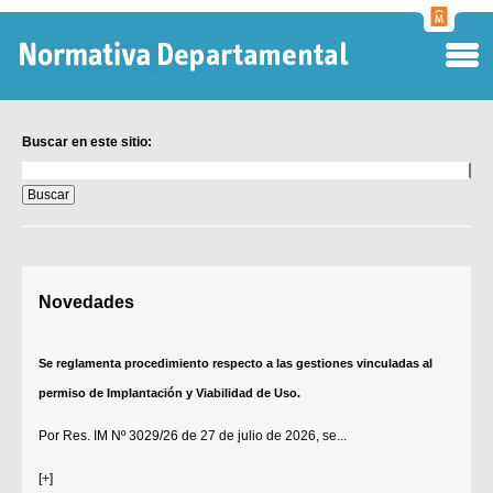
Normati
Departa
Buscar en este sitio:
Buscar
en
este
sitio:
Digesto Departamental
Novedades
TOBEFU
TOTID
Se reglamenta procedimiento respecto a las gestiones vinculadas al
Régimen Punitivo Departamental
permiso de Implantación y Viabilidad de Uso.
Buscar fuentes
Por
Res. IM Nº 3029/26
de 27 de julio de 2026, se...
Contacto
[+]